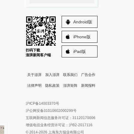
Android版
iPhone版
扫码下载
iPad版
澎湃新闻客户端
关于澎湃
加入澎湃
联系我们
广告合作
法律声明
隐私政策
澎湃矩阵
新闻报料
报料热线: 021-962866
澎湃新闻微博
沪ICP备14003370号
报料邮箱: news@thepaper.cn
澎湃新闻公众号
沪公网安备31010602000299号
澎湃新闻抖音号
互联网新闻信息服务许可证：31120170006
派生万物开放平台
增值电信业务经营许可证：沪B2-2017116
© 2014-
2026
上海东方报业有限公司
IP SHANGHAI