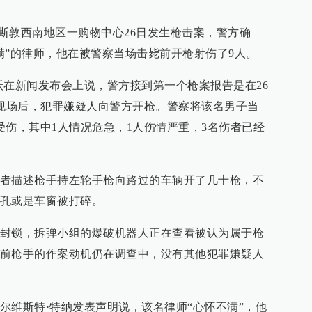
休斯敦西南地区一购物中心26日发生枪击案，警方确
满”的律师，他在被警察当场击毙前开枪射伤了9人。
沃在新闻发布会上说，警方接到第一个枪案报告是在26
达现场后，犯罪嫌疑人向警方开枪。警察将该名男子当
受伤，其中1人情况危急，1人伤情严重，3名伤者已经
者描述枪手持左轮手枪向路过的车辆开了几十枪，不
孔或是车窗被打碎。
封锁，拆弹小组的爆破机器人正在查看被认为属于枪
前枪手的作案动机仍在调查中，没有其他犯罪嫌疑人
尔维斯特·特纳发表声明说，该名律师“心怀不满”，他