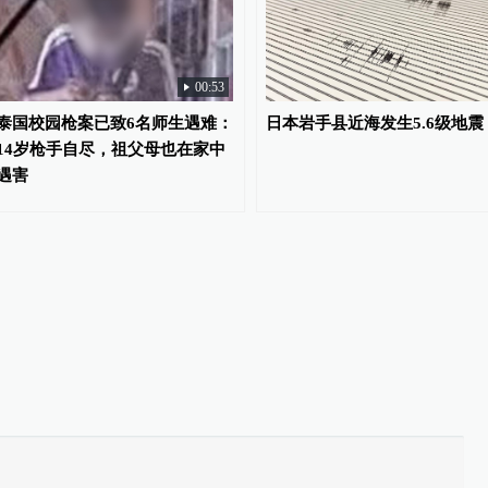
00:53
泰国校园枪案已致6名师生遇难：
日本岩手县近海发生5.6级地震
14岁枪手自尽，祖父母也在家中
遇害