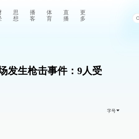
财
思
播
体
直
更
经
想
客
育
播
多
场发生枪击事件：9人受
字号