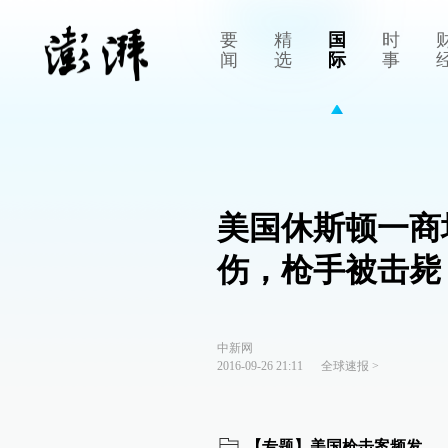
要
精
国
时
闻
选
际
事
美国休斯顿一商
伤，枪手被击毙
中新网
2016-09-26 21:11
全球速报
>
【专题】美国枪击案频发