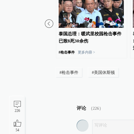
会主席赛宋蓬逝世
泰国总理：暖武里校园枪击事件
已致8死30余伤
#
枪击事件
更多内容 >
#
枪击事件
#
美国休斯顿
评论
（
226
）
226
54