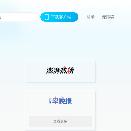
登录
下载客户端
无障碍
查看更多