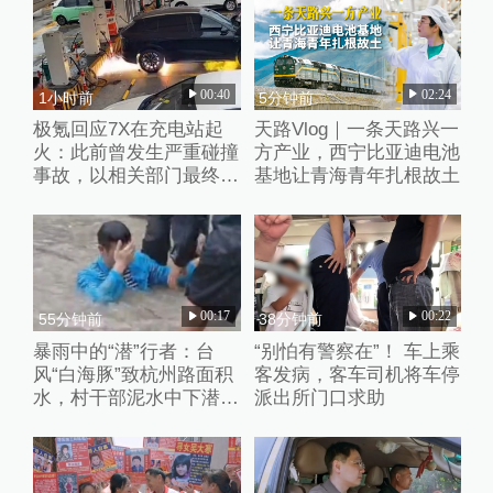
00:40
02:24
1小时前
5分钟前
极氪回应7X在充电站起
天路Vlog｜一条天路兴一
火：此前曾发生严重碰撞
方产业，西宁比亚迪电池
事故，以相关部门最终调
基地让青海青年扎根故土
查结论为准
00:17
00:22
55分钟前
38分钟前
暴雨中的“潜”行者：台
“别怕有警察在”！ 车上乘
风“白海豚”致杭州路面积
客发病，客车司机将车停
水，村干部泥水中下潜徒
派出所门口求助
手清淤