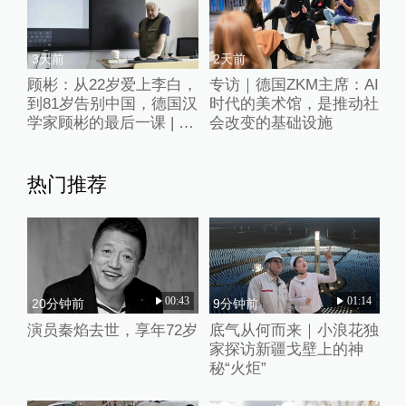
3天前
2天前
顾彬：从22岁爱上李白，
专访｜德国ZKM主席：AI
到81岁告别中国，德国汉
时代的美术馆，是推动社
学家顾彬的最后一课 | 纯
会改变的基础设施
粹纪念
热门推荐
00:43
01:14
20分钟前
9分钟前
演员秦焰去世，享年72岁
底气从何而来｜小浪花独
家探访新疆戈壁上的神
秘“火炬”