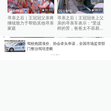
00:17
00:15
55分钟前
55分钟前
寻亲之后｜王冠冠父亲将
寻亲之后｜王冠冠坐上父
继续致力于帮助其他寻亲
亲的寻亲车表示：“受这
家庭
样的苦，爸爸太不容易
了”
，地
驾校抱团涨价、协会牵头串谋，全国市场监管部
门整治驾培垄断
01:15
00:19
1小时前
1小时前
“木生”王彦桐：我也经历
数百箱货物散落高速，为
内耗、迷茫和重新出发
降低损失救援人员顶着高
温帮捡拾
关于澎湃
|
联系我们
|
法律声明
|
澎湃广告