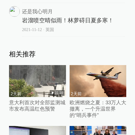
还是我心明月
岩溜喷空晴似雨！林萝碍日夏多寒！
2021-11-12
∙ 英国
相关推荐
01:10
2天前
2天前
意大利首次对全部监测城
欧洲燃烧之夏：33万人大
市发布高温红色预警
撤离，一个升温世界
的“哨兵事件”