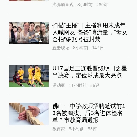
澎湃质量观
8小时前
260
评
扫描“主播”｜主播利用未成年
人喊网友“爸爸”博流量，“母女
合拍”多账号被封禁
1
直击现场
8小时前
147
评
U17国足三连胜晋级明日之星
半决赛，定位球成最大亮点
运动家
11小时前
56
评
佛山一中学教师招聘笔试前1
3名被淘汰、后5名进体检名
单？市教育局通报
教育家
5小时前
53
评