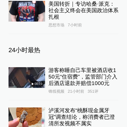
美国转折｜专访哈桑·派克：
社会主义终会在美国政治体系
扎根
思想市场
7小时前
24小时最热
游客称睡自己车里被酒店收1
50元“住宿费”，监管部门介入
后酒店退款并赔偿1000元
00:19
锋线视频
21小时前
351
评
泸溪河发布“桃酥现金属牙
冠”调查结论，称消费者已澄
清所发视频不属实