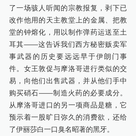
了一场骇人听闻的宗教报复，剥下已
改作他用的天主教堂上的金属、把教
堂的钟熔化，用以制作弹药运送至土
耳其——这告诉我们西方秘密贩卖军
事武器的历史要远远早于伊朗门事
件。女王敦促与摩洛哥进行类似的交
易，向他们出售武器，并从他们手中
购买硝石——制造火药的必要成分。
从摩洛哥进口的另一项商品是糖，它
预示着一股旷日弥久的消费欲，还给
了伊丽莎白一口臭名昭著的黑牙。