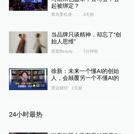
起被绑定？
青岛姜松炎律师
4天前
当品牌只谈精神，却忘了“创
始人思维”
美觉BeautyNEXT
7分钟前
徐新：未来一个懂AI的创始
人，会颠覆另一个不懂AI的
00:16
雷达财经
1天前
24小时最热