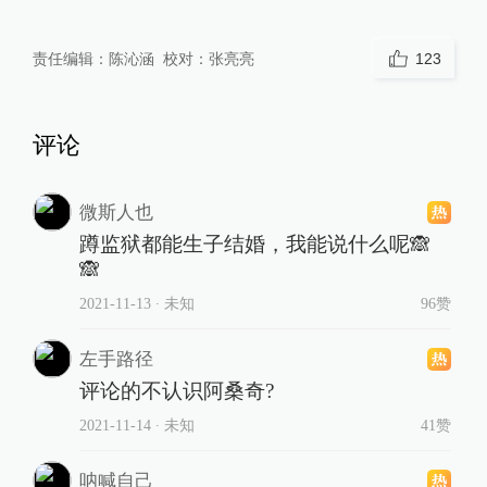
责任编辑：
陈沁涵
校对：
张亮亮
123
评论
微斯人也
蹲监狱都能生子结婚，我能说什么呢🙈
🙈
2021-11-13
∙ 未知
96赞
左手路径
评论的不认识阿桑奇?
2021-11-14
∙ 未知
41赞
呐喊自己