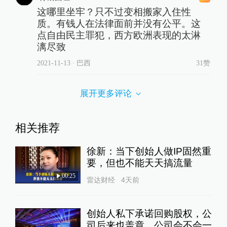
这哪里坐牢？只不过变相搬家入住性
质。有钱人在法律面前并没有公平。这
点自由民主罪犯，西方欧洲表现的太淋
漓尽致
2021-11-13
∙ 巴西
31赞
展开更多评论
相关推荐
徐新：当下创始人做IP固然重
要，但也不能天天搞流量
00:25
雷达财经
4天前
创始人私下承诺回购股权，公
司后来也盖章，公司会不会一