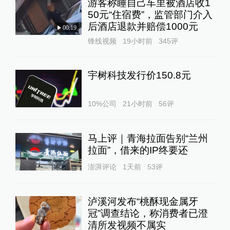
游客称睡自己车里被酒店收1
50元“住宿费”，监管部门介入
后酒店退款并赔偿1000元
00:19
锋线视频
19小时前
345
评
宇树科技发行价150.8元
10%公司
21小时前
56
评
马上评｜青海拉面告别“兰州
拉面”，借来的IP终要还
澎湃评论
1天前
53
评
泸溪河发布“桃酥现金属牙
冠”调查结论，称消费者已澄
清所发视频不属实