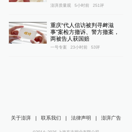
澎湃质量观
5小时前
251
评
重庆“代人信访被判寻衅滋
事”案检方撤诉、警方撤案，
两被告人获国赔
一号专案
23小时前
53
评
关于澎湃
|
联系我们
|
法律声明
|
澎湃广告
©2014~
2026
上海东方报业有限公司