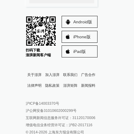
Android版
iPhone版
扫码下载
iPad版
澎湃新闻客户端
关于澎湃
加入澎湃
联系我们
广告合作
法律声明
隐私政策
澎湃矩阵
新闻报料
报料热线: 021-962866
澎湃新闻微博
沪ICP备14003370号
报料邮箱: news@thepaper.cn
澎湃新闻公众号
沪公网安备31010602000299号
澎湃新闻抖音号
互联网新闻信息服务许可证：31120170006
派生万物开放平台
增值电信业务经营许可证：沪B2-2017116
© 2014-
2026
上海东方报业有限公司
IP SHANGHAI