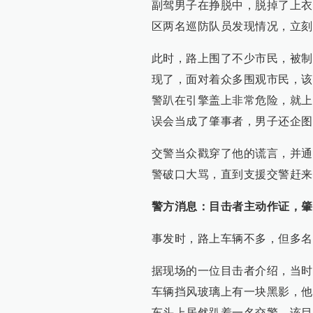
副驾男子在挣脱中，脱掉了上衣
区两名巡防队员发现情况，立刻
此时，路上围了不少市民，被制
现了，面对着众多围观市民，该
警趴在引擎盖上非常危险，就上
误会当成了肇事者，男子还企图
交警当众戳穿了他的谎言，并通
警破口大骂，直到支援交警赶来
警方消息：目击者主动作证，肇
事发时，路上车辆不多，但多名
据现场的一位目击者介绍，当时
车辆挡风玻璃上有一块黑影，他
车头上居然趴着一名交警。该目