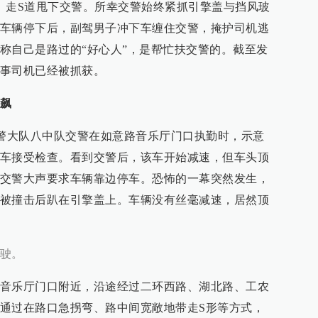
、走S道甩下交警。所幸交警始终紧抓引擎盖与挡风玻
车辆停下后，副驾男子冲下车缠住交警，掩护司机逃
称自己是路过的“好心人”，是帮忙扶交警的。截至发
事司机已经被抓获。
飙
山交警大队八中队交警在如意路音乐厅门口执勤时，示意
车接受检查。看到交警后，该车开始减速，但车头顶
交警大声要求车辆靠边停车。恐怖的一幕突然发生，
被撞击后趴在引擎盖上。车辆没有丝毫减速，居然顶
驶。
音乐厅门口附近，沿途经过二环西路、湖北路、工农
通过在路口急拐弯、路中间宽敞地带走S形等方式，