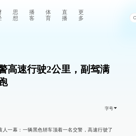
财
思
播
体
直
更
经
想
客
育
播
多
警高速行驶2公里，副驾满
跑
字号
生骇人一幕：一辆黑色轿车顶着一名交警，高速行驶了