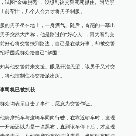
，试图“金蝉脱壳”，没想到被交警死死抓住。附近景
上前帮忙，几个人合力才将男子制服。
服的男子坐在地上，一身酒气。随后，奇葩的一幕出
男子突然大声称，他是路过的“好心人”，因为看到交
前好心将交警扶到路边，自己是在做好事，却被交警
招呼围观群众给自己“解围”。
知其他交警前来支援。眼见开溜无望，该男子又对交
，将他控制住移交给派出所。
事司机已被抓获
群众均表示目击了事件，愿意为交警作证。
他骑摩托车与这辆车同向行驶，在靠近轿车时，发现
一开始还以为是一块黑布，直到该车停下后，才发现
击者表示，从他骑摩托车的速度来看，当时轿车时速