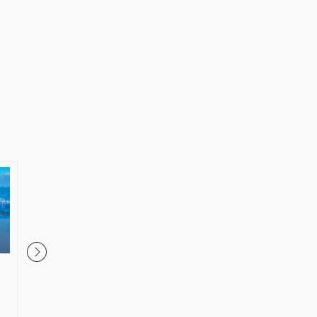
南通一烧烤店主长期用猪肉冒充
浙江绍兴新昌县通报“
牛羊肉售卖，被判刑并处罚金12
闭式课程体系等相关问
万