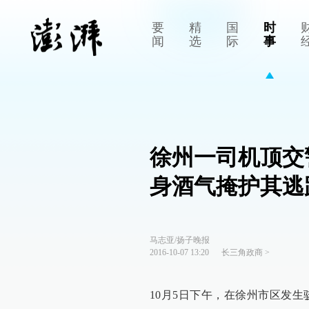
要
精
国
时
闻
选
际
事
徐州一司机顶交
身酒气掩护其逃
马志亚/扬子晚报
2016-10-07 13:20
长三角政商
>
10月5日下午，在徐州市区发