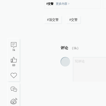
#
交警
更多内容 >
#
顶交警
#
交警
评论
（
1k
）
1k
69