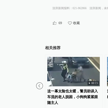
澎湃新闻报料：021-962866
澎湃新闻，未
69
收藏
相关推荐
00:15
兴新昌县通报“如是书院封
这一幕太险也太暖，警员助误入
程体系等相关问题”
车流的老人脱困，小狗狗紧紧跟
随主人