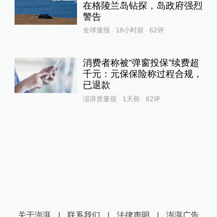
在格陵兰岛钻探，岛政府强烈
警告
全球速报
18小时前
62
评
消费者称被“弹窗投保”续费超
千元：元保保险称过程合规，
已退款
澎湃质量观
1天前
62
评
关于澎湃
|
联系我们
|
法律声明
|
澎湃广告