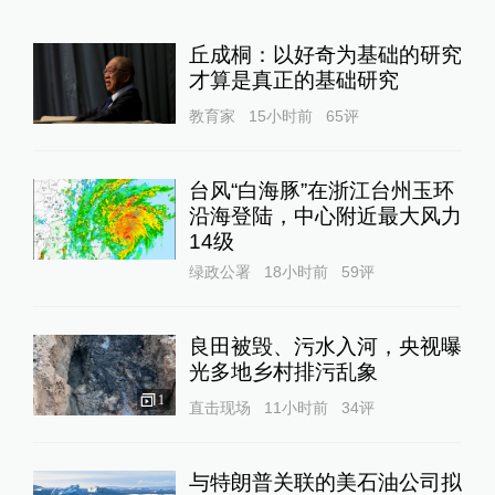
丘成桐：以好奇为基础的研究
才算是真正的基础研究
教育家
15小时前
65
评
台风“白海豚”在浙江台州玉环
沿海登陆，中心附近最大风力
14级
绿政公署
18小时前
59
评
良田被毁、污水入河，央视曝
光多地乡村排污乱象
1
直击现场
11小时前
34
评
与特朗普关联的美石油公司拟