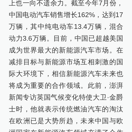
上也一向不遗余力。截至今年7月份，
中国电动汽车销售增长162%，达到17
万辆，其中纯电动车13.4万辆，混合
动力3.6万辆。目前，中国已超越美国
成为世界最大的新能源汽车市场。在
减排目标与新能源市场互相刺激的国
际大环境下，相信新能源汽车未来也
将成为重要的合作领域。此前，澎湃
新闻专访英国气候变化特使大卫·金爵
士时，他就表示传统燃油汽车的淘汰
在欧洲已是大势所趋，未来中国与欧