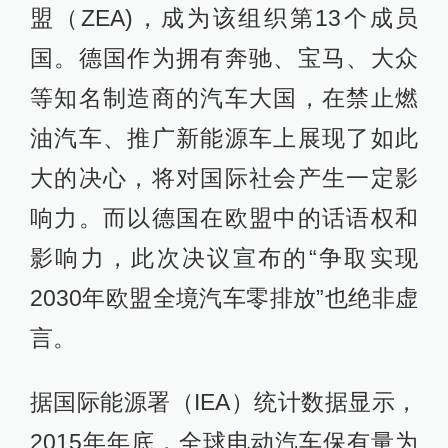
盟（ZEA)，成为该组织第13个成员
国。德国作为拥有奔驰、宝马、大众
等知名制造商的汽车大国，在禁止燃
油汽车、推广新能源车上展现了如此
大的决心，将对国际社会产生一定影
响力。而以德国在欧盟中的话语权和
影响力，此次决议宣布的“争取实现
2030年欧盟全境汽车零排放”也绝非虚
言。
据国际能源署（IEA）统计数据显示，
2015年年底，全球电动汽车保有量为