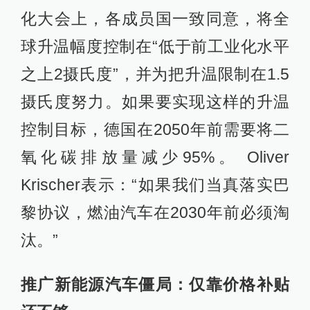
化大会上，各成员国一致同意，将全
球升温幅度控制在“低于前工业化水平
之上2摄氏度”，并为把升温限制在1.5
摄氏度努力。如果要实现这样的升温
控制目标，德国在2050年前需要将二
氧化碳排放量减少95%。 Oliver
Krischer表示：“如果我们当真落实巴
黎协议，燃油汽车在2030年前必须淘
汰。”
推广新能源汽车僵局：仅靠价格补贴