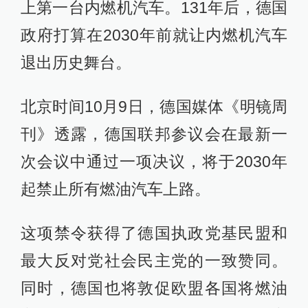
上第一台内燃机汽车。131年后，德国
政府打算在2030年前就让内燃机汽车
退出历史舞台。
北京时间10月9日，德国媒体《明镜周
刊》透露，德国联邦参议会在最新一
次会议中通过一项决议，将于2030年
起禁止所有燃油汽车上路。
这项禁令获得了德国执政党基民盟和
最大反对党社会民主党的一致赞同。
同时，德国也将敦促欧盟各国将燃油