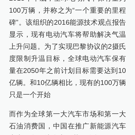
100万辆，并称之为“一个重要的里程
碑”。该组织的2016能源技术观点报告
显示，现有电动汽车将帮助解决气温
上升问题。为了实现巴黎协议的2摄氏
度限制升温目标，全球电动汽车保有
量在2050年之前计划目标需要达到10
亿辆。和10亿辆相比，现有的100万辆
只是一个开始
而作为全球第一大汽车市场和第一大
石油消费国，中国在推广新能源汽车