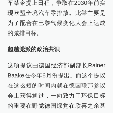
车禁令提上日程，争取在2030年前实
现欧盟全境汽车零排放。此举主要是
为了配合在巴黎气候变化大会上达成
的减排目标。
超越党派的政治共识
这项提议由德国经济部副部长Rainer
Baake在今年6月份提出。而这个提议
在这么短的时间内就在德国联邦参议
会上获得通过，一向致力于环保目标
的重要在野党德国绿党在欣喜之余甚