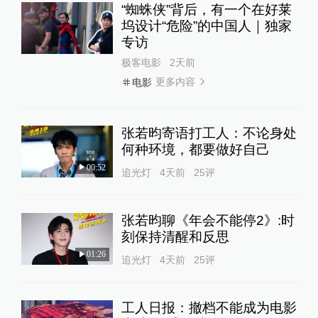
“蜘蛛侠”背后，有一个在好莱
坞设计“危险”的中国人｜独家
专访
极客电影
2天前
更多内容
电影
张若昀寄语打工人：不论身处
何种环境，都要做好自己
00:52
追光灯
4天前
25
评
张若昀聊《年会不能停2》:时
刻保持清醒和反思
01:26
追光灯
4天前
25
评
工人日报：撤档不能成为电影