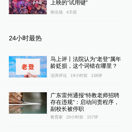
上映的“试用键”
舆论场
4天前
24小时最热
马上评丨法院认为“老登”属年
龄贬损，这个词错在哪里？
澎湃评论
19小时前
138
评
广东雷州通报“特教老师招聘
存在违规”：启动问责程序，
副校长被停职
教育家
20小时前
157
评