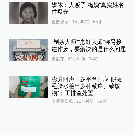
媒体：人贩子“梅姨”真实姓名
首曝光
直击现场
18小时前
65
评
“制茶大师”“烹饪大师”称号接
连作废，要解决的是什么问题
美数课
20小时前
34
评
澎湃回声｜多平台回应“假睫
毛胶水检出多种致癌、致敏
物”：正排查处置
澎湃质量观
21小时前
69
评