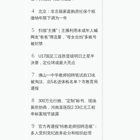
4
北京：非京籍家庭购房社保个税
缴纳年限下调为一年
5
扫描“主播”｜主播利用未成年人喊
网友“爸爸”博流量，“母女合拍”多账号
被封禁
6
U17国足三连胜晋级明日之星半
决赛，定位球成最大亮点
7
佛山一中学教师招聘笔试前13名
被淘汰、后5名进体检名单？市教育局
通报
8
300万元行贿、“定制”标书、现场
厕所协商，河南某医院2.33亿元工程
串标案细节披露
9
官方再通报“特教老师招聘违规”：
多人受到党纪政务处分和组织处理