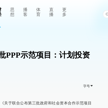
财
思
播
体
直
更
经
想
客
育
播
多
批PPP示范项目：计划投资
字号
公布《关于联合公布第三批政府和社会资本合作示范项目