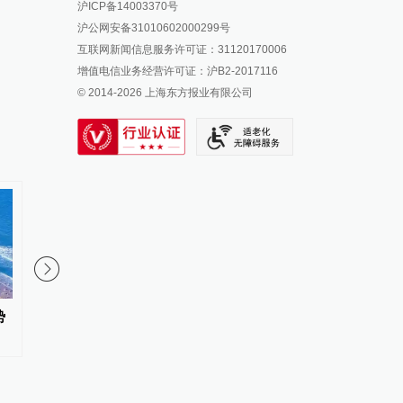
沪ICP备14003370号
报料邮箱: news@thepaper.cn
澎湃新闻公众号
沪公网安备31010602000299号
澎湃新闻抖音号
互联网新闻信息服务许可证：31120170006
派生万物开放平台
增值电信业务经营许可证：沪B2-2017116
© 2014-
2026
上海东方报业有限公司
IP SHANGHAI
SIXTH TONE
势
“十五五”开局之年传统产业转型
经纬线·向新，向前
焕新一线观察