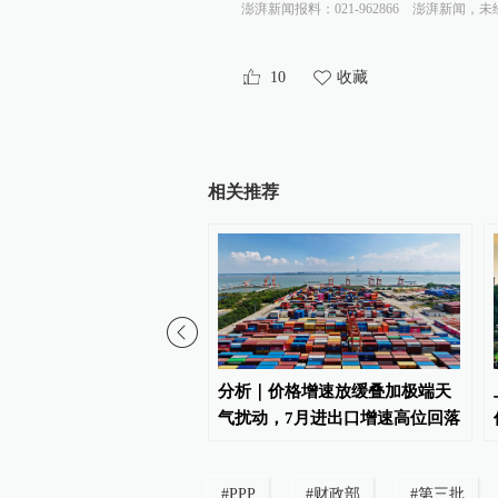
澎湃新闻报料：021-962866
澎湃新闻，未
10
收藏
相关推荐
·向新，向前
分析｜价格增速放缓叠加极端天
气扰动，7月进出口增速高位回落
#
PPP
#
财政部
#
第三批