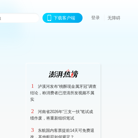
登录
下载客户端
无障碍
1
泸溪河发布“桃酥现金属牙冠”调查
结论，称消费者已澄清所发视频不属
实
2
河南省2026年“三支一扶”笔试成
绩作废，将重新组织笔试
3
东航国内客票提前14天可免费退
改，其他航司如何规定？