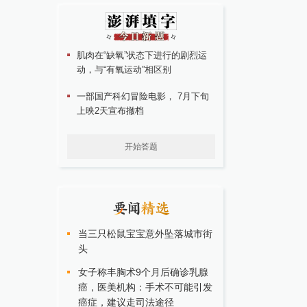
肌肉在“缺氧”状态下进行的剧烈运
动，与“有氧运动”相区别
一部国产科幻冒险电影， 7月下旬
上映2天宣布撤档
开始答题
当三只松鼠宝宝意外坠落城市街
头
女子称丰胸术9个月后确诊乳腺
癌，医美机构：手术不可能引发
癌症，建议走司法途径