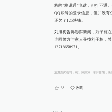
栋的“校讯通”电话，但打不通
QQ账号的登录信息，但并没有
还欠了125块钱。
刘旭梅告诉澎湃新闻，刘子栋在
连同警方与家人寻找刘子栋，希望知
13718658971。
澎湃新闻报料：021-962866
澎湃新闻，未
38
收藏