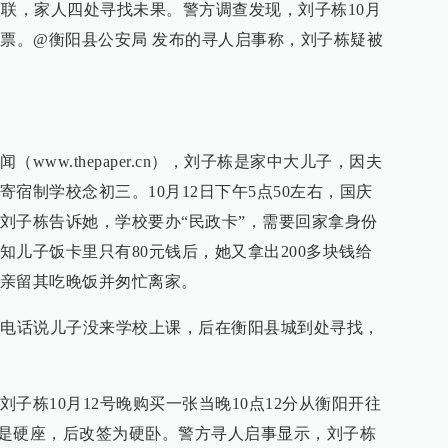
晚失联，家人四处寻找未果。警方调查发现，刘子栋10月
车票。@衡阳县公安局 发布的寻人启事称，刘子栋疑被
www.thepaper.cn），刘子栋是家中大儿子，因夫
宿制学校念初三。10月12日下午5点50左右，国庆
刘子栋告诉她，学校要办“民政卡”，需要回家拿身份
知儿子饭卡里只有80元钱后，她又拿出200多块钱给
亲留其吃晚饭并匆忙离家。
校电话说儿子没来学校上课，后在衡阳县城到处寻找，
子栋10月12号晚购买一张当晚10点12分从衡阳开往
买的是硬座，后改签为硬卧。警方寻人启事显示，刘子栋