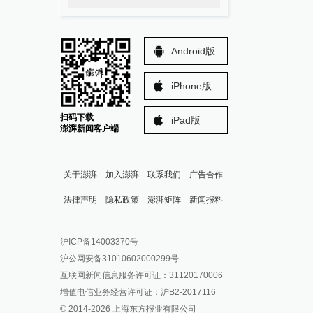
Android版
iPhone版
扫码下载
iPad版
澎湃新闻客户端
关于澎湃
加入澎湃
联系我们
广告合作
法律声明
隐私政策
澎湃矩阵
新闻报料
报料热线: 021-962866
澎湃新闻微博
沪ICP备14003370号
报料邮箱: news@thepaper.cn
澎湃新闻公众号
沪公网安备31010602000299号
澎湃新闻抖音号
互联网新闻信息服务许可证：31120170006
派生万物开放平台
增值电信业务经营许可证：沪B2-2017116
© 2014-
2026
上海东方报业有限公司
IP SHANGHAI