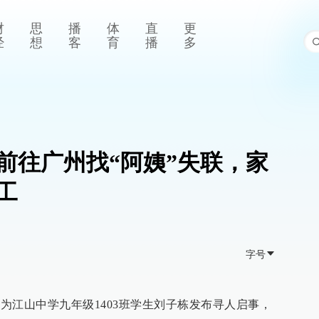
财
思
播
体
直
更
经
想
客
育
播
多
前往广州找“阿姨”失联，家
工
字号
日为江山中学九年级1403班学生刘子栋发布寻人启事，