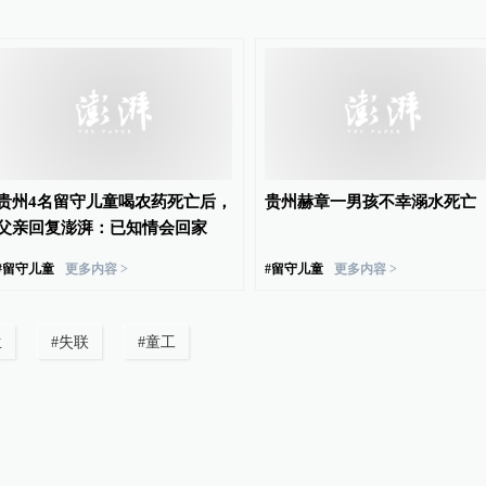
贵州4名留守儿童喝农药死亡后，
贵州赫章一男孩不幸溺水死亡
父亲回复澎湃：已知情会回家
#
留守儿童
更多内容 >
#
留守儿童
更多内容 >
生
#
失联
#
童工