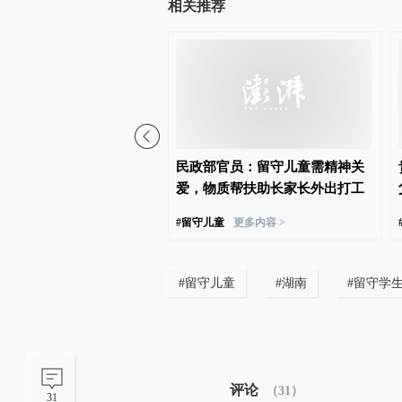
相关推荐
林遇害女孩曾在少林练过
民政部官员：留守儿童需精神关
爱，物质帮扶助长家长外出打工
孩枣林遭奸杀
更多内容 >
#
留守儿童
更多内容 >
#
留守儿童
#
湖南
#
留守学
评论
（
31
）
31