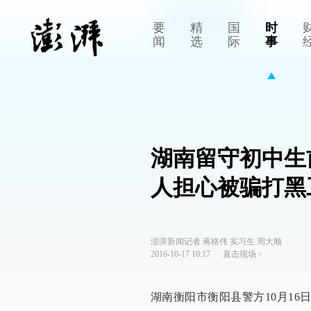
要
精
国
时
闻
选
际
事
湖南留守初中生
人担心被骗打黑
澎湃新闻记者 蒋格伟 实习生 周大顺
2016-10-17 10:17
直击现场
>
湖南衡阳市衡阳县警方10月16