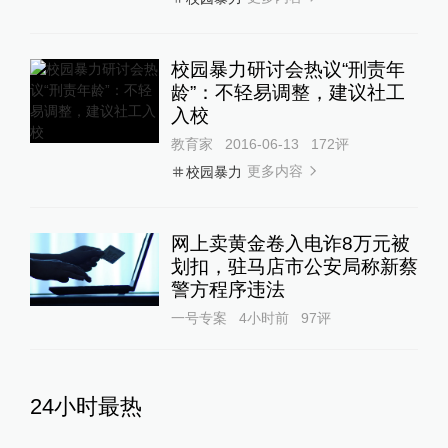
校园暴力研讨会热议“刑责年
龄”：不轻易调整，建议社工
入校
教育家
2016-06-13
172
评
更多内容
校园暴力
网上卖黄金卷入电诈8万元被
划扣，驻马店市公安局称新蔡
警方程序违法
一号专案
4小时前
97
评
24小时最热