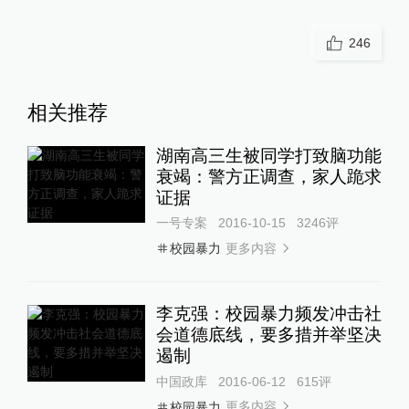
246
相关推荐
湖南高三生被同学打致脑功能
衰竭：警方正调查，家人跪求
证据
一号专案
2016-10-15
3246
评
更多内容
校园暴力
李克强：校园暴力频发冲击社
会道德底线，要多措并举坚决
遏制
中国政库
2016-06-12
615
评
更多内容
校园暴力