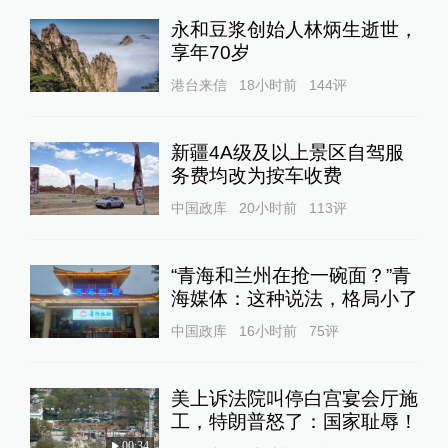
永和豆浆创始人林炳生逝世，
享年70岁
港台来信
18小时前
144
评
新疆4A级及以上景区自驾服
务费均改为按车收费
中国政库
20小时前
113
评
“青海和兰州在抢一碗面？”青
海媒体：这种说法，格局小了
中国政库
16小时前
75
评
美上诉法院叫停白宫宴会厅施
工，特朗普怒了：国家耻辱！
00:34