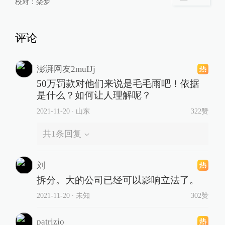
校对：
栾梦
评论
澎湃网友2muIJj
50万罚款对他们来说是毛毛雨吧！依据
是什么？如何让人理解呢？
2021-11-20
∙ 山东
322赞
共
1
条回复
刘
拆分。大的公司已经可以影响立法了。
2021-11-20
∙ 未知
302赞
patrizio