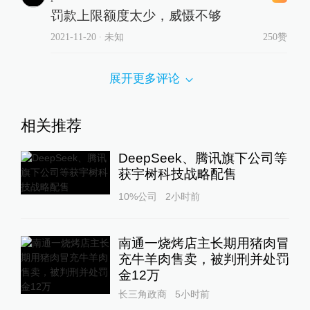
罚款上限额度太少，威慑不够
2021-11-20
∙ 未知
250赞
展开更多评论
相关推荐
DeepSeek、腾讯旗下公司等
获宇树科技战略配售
10%公司
2小时前
南通一烧烤店主长期用猪肉冒
充牛羊肉售卖，被判刑并处罚
金12万
长三角政商
5小时前