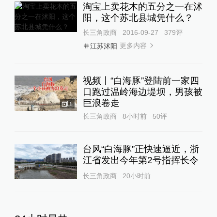
淘宝上卖花木的五分之一在沭
阳，这个苏北县城凭什么？
长三角政商
2016-09-27
379
评
更多内容
江苏沭阳
视频丨“白海豚”登陆前一家四
口跑过温岭海边堤坝，男孩被
巨浪卷走
1
长三角政商
8小时前
50
评
台风“白海豚”正快速逼近，浙
江省发出今年第2号指挥长令
长三角政商
20小时前