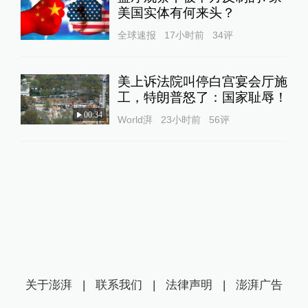
美国实体有何来头？
全球速报
17小时前
34
评
美上诉法院叫停白宫宴会厅施
工，特朗普怒了：国家耻辱！
00:34
World湃
23小时前
56
评
关于澎湃
|
联系我们
|
法律声明
|
澎湃广告