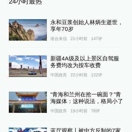
24小时最热
永和豆浆创始人林炳生逝世，
享年70岁
港台来信
21小时前
147
评
新疆4A级及以上景区自驾服
务费均改为按车收费
中国政库
22小时前
122
评
“青海和兰州在抢一碗面？”青
海媒体：这种说法，格局小了
中国政库
19小时前
78
评
蓝厅观察丨被中方反制的7家