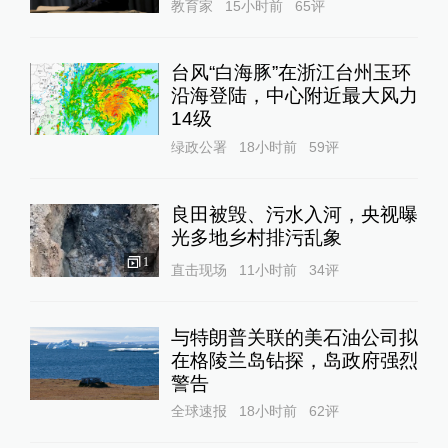
教育家
15小时前
65
评
台风“白海豚”在浙江台州玉环
沿海登陆，中心附近最大风力
14级
绿政公署
18小时前
59
评
良田被毁、污水入河，央视曝
光多地乡村排污乱象
1
直击现场
11小时前
34
评
与特朗普关联的美石油公司拟
在格陵兰岛钻探，岛政府强烈
警告
全球速报
18小时前
62
评