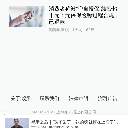
消费者称被“弹窗投保”续费超
千元：元保保险称过程合规，
已退款
澎湃质量观
1天前
62
评
关于澎湃
|
联系我们
|
法律声明
|
澎湃广告
©2014~
2026
上海东方报业有限公司
沪ICP证：沪B2-20170116 | 沪ICP备14003370号
？
寻亲之后｜“孩子丢了，我的魂就掉在上海了”，
互联网新闻信息服务许可证：31120170006
王冠冠父亲回忆失子之痛