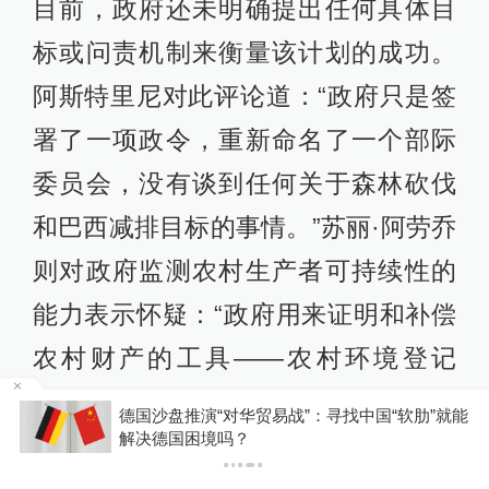
目前，政府还未明确提出任何具体目
标或问责机制来衡量该计划的成功。
阿斯特里尼对此评论道：“政府只是签
署了一项政令，重新命名了一个部际
委员会，没有谈到任何关于森林砍伐
和巴西减排目标的事情。”苏丽·阿劳乔
则对政府监测农村生产者可持续性的
能力表示怀疑：“政府用来证明和补偿
农村财产的工具——农村环境登记
(CAR)——尚未达到最终阶段，也就是
”就能
多地志愿者协会更名为社会工作和志愿服务联合
会
农民提供的信息被国家机构交叉核对