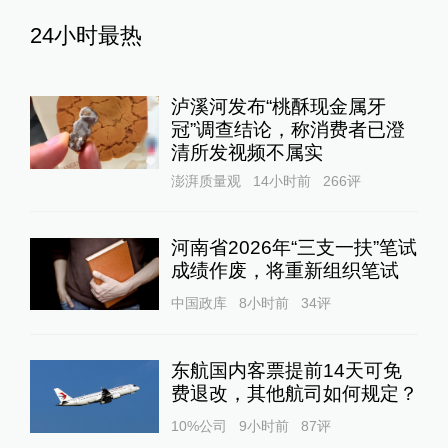
24小时最热
泸溪河发布“桃酥现金属牙
冠”调查结论，称消费者已澄
清所发视频不属实
澎湃质量观
14小时前
266
评
河南省2026年“三支一扶”笔试
成绩作废，将重新组织笔试
中国政库
8小时前
34
评
东航国内客票提前14天可免
费退改，其他航司如何规定？
10%公司
9小时前
87
评