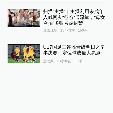
扫描“主播”｜主播利用未成年
人喊网友“爸爸”博流量，“母女
合拍”多账号被封禁
1
直击现场
15小时前
150
评
U17国足三连胜晋级明日之星
半决赛，定位球成最大亮点
运动家
18小时前
56
评