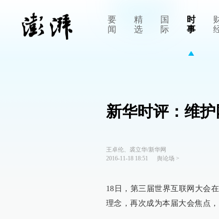
要
精
国
时
闻
选
际
事
新华时评：维护
王卓伦、裘立华/新华网
2016-11-18 18:51
舆论场
>
18日，第三届世界互联网大会
理念，再次成为本届大会焦点，