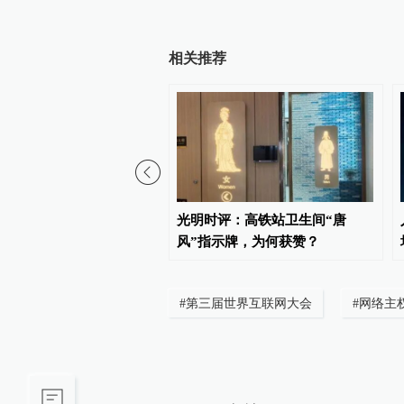
相关推荐
：用“Token”还是“词
光明时评：高铁站卫生间“唐
事关科技话语权
风”指示牌，为何获赞？
#
第三届世界互联网大会
#
网络主