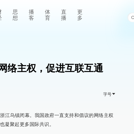
财
思
播
体
直
更
经
想
客
育
播
多
网络主权，促进互联互通
字号
在浙江乌镇闭幕。我国政府一直支持和倡议的网络主权
也凝聚起更多国际共识。