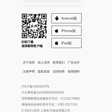
Android版
iPhone版
扫码下载
iPad版
澎湃新闻客户端
关于澎湃
加入澎湃
联系我们
广告合作
法律声明
隐私政策
澎湃矩阵
新闻报料
报料热线: 021-962866
澎湃新闻微博
沪ICP备14003370号
报料邮箱: news@thepaper.cn
澎湃新闻公众号
沪公网安备31010602000299号
澎湃新闻抖音号
互联网新闻信息服务许可证：31120170006
派生万物开放平台
增值电信业务经营许可证：沪B2-2017116
© 2014-
2026
上海东方报业有限公司
IP SHANGHAI