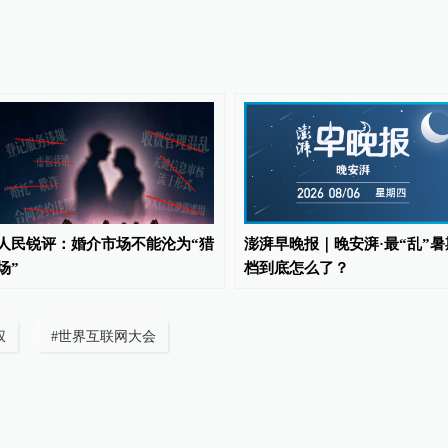
人民锐评：婚介市场不能沦为“猎
澎湃早晚报｜晚安湃·最“乱”暑
场”
档到底怎么了？
权
#
世界互联网大会