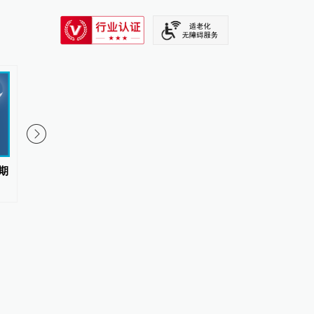
SIXTH TONE
1
期
媒体评中传部分专业取消艺考：
人民锐评：用“Token”
文艺圈终于不纵容“没文化”了
元”，事关科技话语权