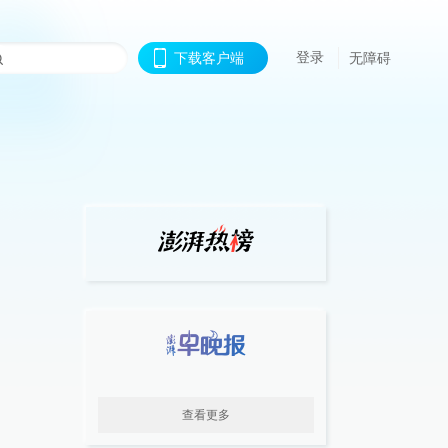
登录
下载客户端
无障碍
查看更多