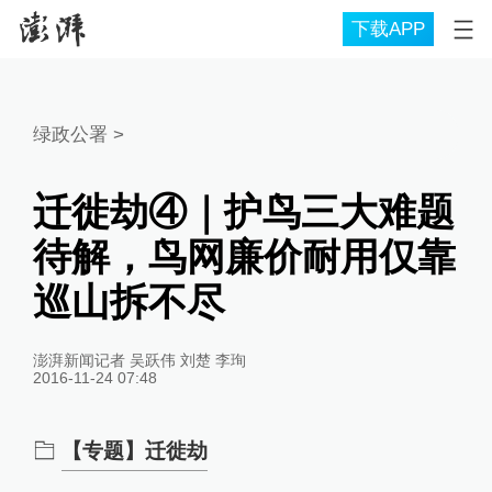
下载APP
绿政公署
>
迁徙劫④｜护鸟三大难题
待解，鸟网廉价耐用仅靠
巡山拆不尽
澎湃新闻记者 吴跃伟 刘楚 李珣
2016-11-24 07:48
【专题】迁徙劫