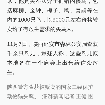
来，他购买不法分子捕猎的候鸟，包
括麻柳、金钟、梅子、鹰、喜鹊等在
内的1000只鸟，以9000元左右价格转
卖给了有放生需求的买鸟人。
11月7日，陕西延安市森林公安局查获
千余只鸟儿，嫌疑人称，这些鸟儿原
本准备在一个庙会上出售给信众放
生。
陕西警方查获被贩卖的国家二级保护
动物猫头鹰。 澎湃新闻记者 王健 图