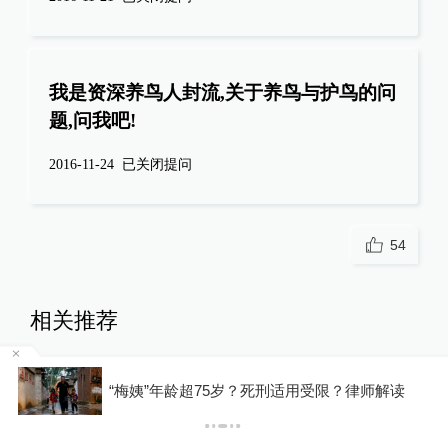
我是资深养鸟人封流,关于养鸟与护鸟的问
题,问我吧!
2016-11-24
已关闭提问
54
相关推荐
专家解读台风“白海豚”：强势
罕
逼近华东，或成罕见远洋强台
“梅姨”年龄超75岁？死刑适用受限？律师解读
风登陆我国
绿政公署
5小时前
12
评