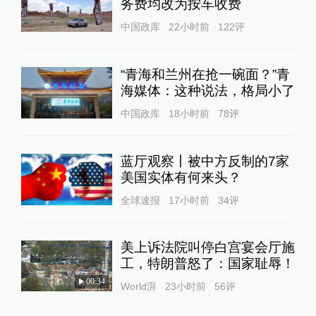
务费均改为按车收费
中国政库
22小时前
122
评
“青海和兰州在抢一碗面？”青
海媒体：这种说法，格局小了
中国政库
18小时前
78
评
蓝厅观察丨被中方反制的7家
美国实体有何来头？
全球速报
17小时前
34
评
美上诉法院叫停白宫宴会厅施
工，特朗普怒了：国家耻辱！
00:34
World湃
23小时前
56
评