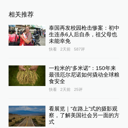
相关推荐
泰国再发校园枪击惨案：初中
生连杀6人后自杀，祖父母也
未能幸免
快看
2天前
587
评
一粒米的“多米诺”：150年来
最强厄尔尼诺如何撬动全球粮
食安全
快看
2天前
25
评
看展览｜“在路上”式的摄影观
察，了解美国社会另一面的方
式