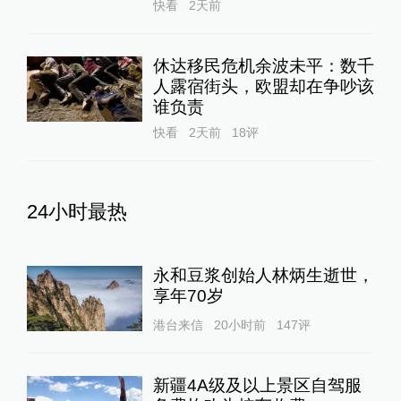
快看
2天前
休达移民危机余波未平：数千
人露宿街头，欧盟却在争吵该
谁负责
快看
2天前
18
评
24小时最热
永和豆浆创始人林炳生逝世，
享年70岁
港台来信
20小时前
147
评
新疆4A级及以上景区自驾服