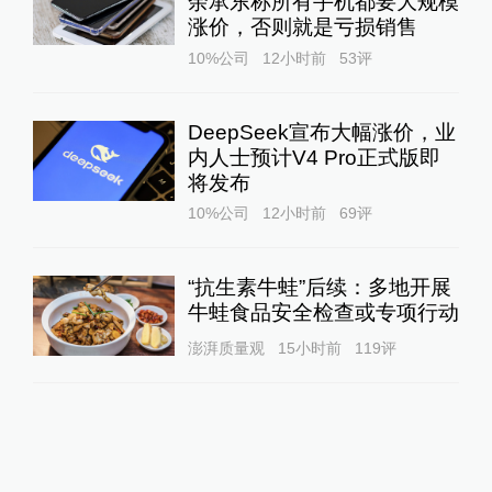
余承东称所有手机都要大规模
涨价，否则就是亏损销售
10%公司
12小时前
53
评
DeepSeek宣布大幅涨价，业
内人士预计V4 Pro正式版即
将发布
10%公司
12小时前
69
评
“抗生素牛蛙”后续：多地开展
牛蛙食品安全检查或专项行动
澎湃质量观
15小时前
119
评