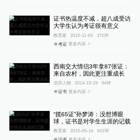
证书热温度不减，超八成受访
大学生认为考证很有意义
教育家
2015-11-03
370
评
更多内容
考证
西南交大情侣3年拿87张证：
来自农村，因此更注重成长
澎湃人物
2014-10-29
94
评
更多内容
证书
“揽65证”孙梦涛：没想博眼
球，证书是对学生生涯的记载
教育家
2015-05-16
602
评
更多内容
证书