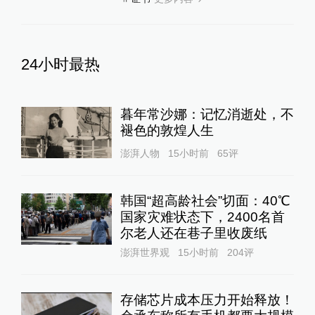
24小时最热
暮年常沙娜：记忆消逝处，不
褪色的敦煌人生
澎湃人物
15小时前
65
评
韩国“超高龄社会”切面：40℃
国家灾难状态下，2400名首
尔老人还在巷子里收废纸
澎湃世界观
15小时前
204
评
存储芯片成本压力开始释放！