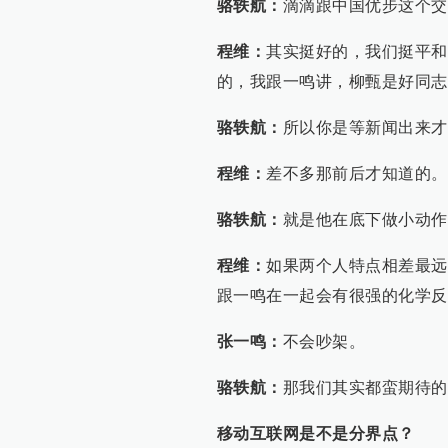
骆轶航：
滴滴跟中国优步这个交
程维：
其实挺好的，我们挺平和
的，我跟一鸣讲，柳甄是好同志
骆轶航：
所以你是等新闻出来才
程维：
差不多那前后才知道的。
骆轶航：
就是他在底下做小动作
程维：
如果两个人特点相差最远
跟一鸣在一起会有很强的化学反
张一鸣：
不会吵架。
骆轶航：
那我们其实都蛮期待的
移动互联网是不是分界点？