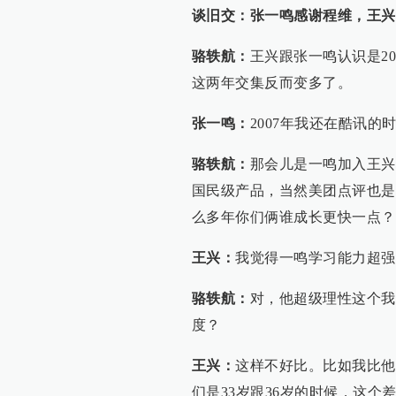
谈旧交：张一鸣感谢程维，王兴
骆轶航：
王兴跟张一鸣认识是2
这两年交集反而变多了。
张一鸣：
2007年我还在酷讯
骆轶航：
那会儿是一鸣加入王兴
国民级产品，当然美团点评也是
么多年你们俩谁成长更快一点？
王兴：
我觉得一鸣学习能力超强
骆轶航：
对，他超级理性这个我
度？
王兴：
这样不好比。比如我比他大
们是33岁跟36岁的时候，这个