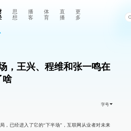
财
思
播
体
直
更
经
想
客
育
播
多
场，王兴、程维和张一鸣在
了啥
字号
局，已经进入了它的“下半场”，互联网从业者对未来