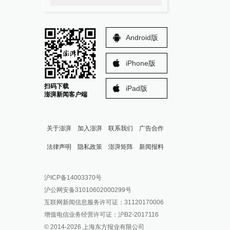
Android版
iPhone版
扫码下载
iPad版
澎湃新闻客户端
关于澎湃
加入澎湃
联系我们
广告合作
法律声明
隐私政策
澎湃矩阵
新闻报料
报料热线: 021-962866
澎湃新闻微博
沪ICP备14003370号
报料邮箱: news@thepaper.cn
澎湃新闻公众号
沪公网安备31010602000299号
澎湃新闻抖音号
互联网新闻信息服务许可证：31120170006
派生万物开放平台
增值电信业务经营许可证：沪B2-2017116
© 2014-
2026
上海东方报业有限公司
IP SHANGHAI