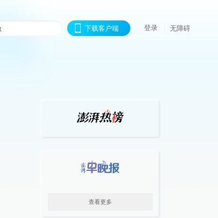
登录
下载客户端
无障碍
查看更多