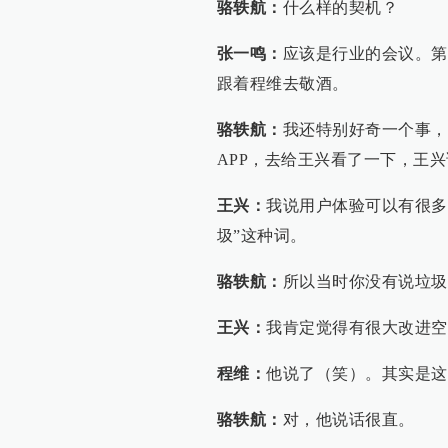
骆轶航：
什么样的契机？
张一鸣：
应该是行业的会议。第
跟着程维去敬酒。
骆轶航：
我还特别好奇一个事，
APP，去给王兴看了一下，王
王兴：
我说用户体验可以有很多
圾”这种词。
骆轶航：
所以当时你没有说垃圾
王兴：
我肯定觉得有很大改进空
程维：
他说了（笑）。其实是这
骆轶航：
对，他说话很直。