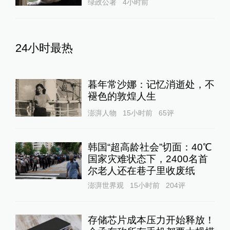
绿政公署
4小时前
24小时最热
暮年常沙娜：记忆消逝处，不
褪色的敦煌人生
澎湃人物
15小时前
65
评
韩国“超高龄社会”切面：40℃
国家灾难状态下，2400名首
尔老人还在巷子里收废纸
澎湃世界观
15小时前
204
评
存储芯片成本压力开始释放！