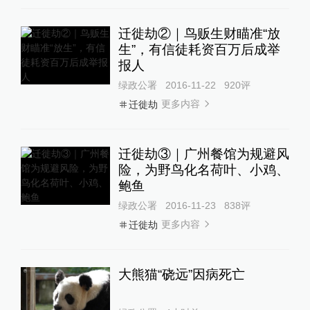
迁徙劫②｜鸟贩生财瞄准“放
生”，有信徒耗资百万后成举
报人
绿政公署
2016-11-22
920
评
更多内容
迁徙劫
迁徙劫③｜广州餐馆为规避风
险，为野鸟化名荷叶、小鸡、
鲍鱼
绿政公署
2016-11-23
838
评
更多内容
迁徙劫
大熊猫“硗远”因病死亡