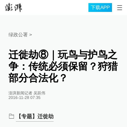
下载APP
绿政公署
>
迁徙劫⑧｜玩鸟与护鸟之
争：传统必须保留？狩猎
部分合法化？
澎湃新闻记者 吴跃伟
2016-11-28 07:35
【专题】迁徙劫