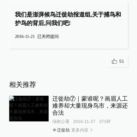
我们是澎湃候鸟迁徙劫报道组,关于捕鸟和
护鸟的背后,问我们吧!
2016-11-21
已关闭提问
51
相关推荐
迁徙劫⑦｜蒙谁呢？画眉人工
难养却大量现身鸟市，来源还
合法
绿政公署
2016-11-27
373
评
更多内容
迁徙劫