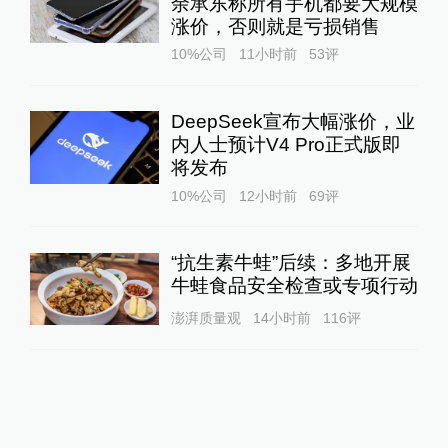
余承东称所有手机都要大规模
涨价，否则就是亏损销售
10%公司
11小时前
53
评
DeepSeek宣布大幅涨价，业
内人士预计V4 Pro正式版即
将发布
10%公司
12小时前
69
评
“抗生素牛蛙”后续：多地开展
牛蛙食品安全检查或专项行动
澎湃质量观
14小时前
116
评