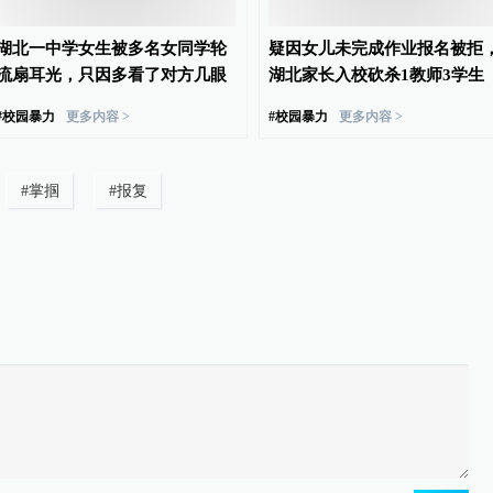
湖北一中学女生被多名女同学轮
疑因女儿未完成作业报名被拒
流扇耳光，只因多看了对方几眼
湖北家长入校砍杀1教师3学生
#
校园暴力
更多内容 >
#
校园暴力
更多内容 >
#
掌掴
#
报复