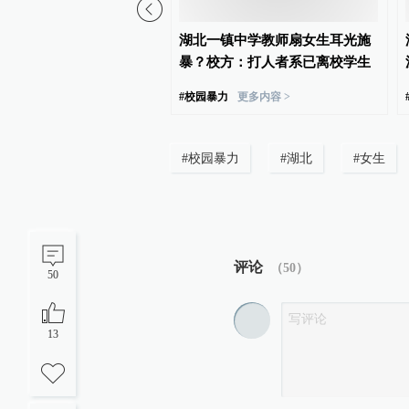
一初三男生教室内猛打同
湖北一镇中学教师扇女生耳光施
棍：钢管打弯，警方介入
暴？校方：打人者系已离校学生
力
更多内容 >
#
校园暴力
更多内容 >
#
校园暴力
#
湖北
#
女生
评论
（
50
）
50
13