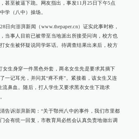
，甚至被逼下跪。网友指出，事发11月25日下午5点
中学（八中）操场。
日向澎湃新闻（www.thepaper.cn）证实此事时称，
，当事人目前已被带至当地派出所接受问询，校方也
打女生被怀疑说同学坏话。待调查结果出来后，校方
被打女生身穿一件黑色外套，两名女生先是要求其摘下
了一记耳光，并问其“疼不疼”。紧接着，该女生又连
生流鼻血。随后，打人学生又要求黑衣女生下跪求
。
清告诉澎湃新闻：“关于鄂州八中的事件，我们市里都
门会有统一回复，市教育局必然会认真负责地做出调