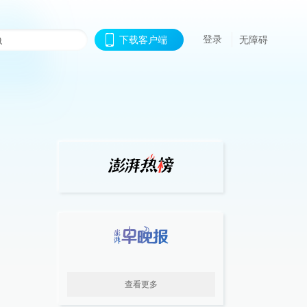
登录
下载客户端
无障碍
查看更多