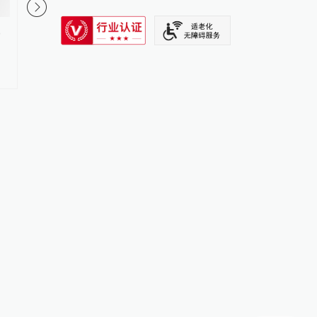
SIXTH TONE
，
湖北一中学两女生走廊冲突1人被
武当山一初三男生教室
刺伤1人坠亡，警方正调查
学24棍：钢管打弯，警
#
校园暴力
更多内容 >
#
校园暴力
更多内容 >