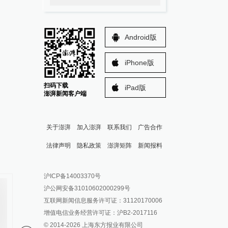
Android版
iPhone版
扫码下载
iPad版
澎湃新闻客户端
关于澎湃
加入澎湃
联系我们
广告合作
法律声明
隐私政策
澎湃矩阵
新闻报料
报料热线: 021-962866
澎湃新闻微博
沪ICP备14003370号
报料邮箱: news@thepaper.cn
澎湃新闻公众号
沪公网安备31010602000299号
澎湃新闻抖音号
互联网新闻信息服务许可证：31120170006
派生万物开放平台
增值电信业务经营许可证：沪B2-2017116
© 2014-
2026
上海东方报业有限公司
IP SHANGHAI