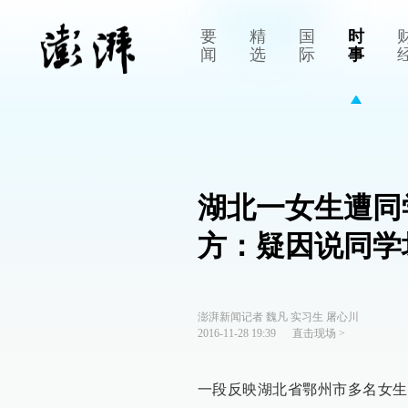
要
精
国
时
闻
选
际
事
湖北一女生遭同
方：疑因说同学
澎湃新闻记者 魏凡 实习生 屠心川
2016-11-28 19:39
直击现场
>
一段反映湖北省鄂州市多名女生