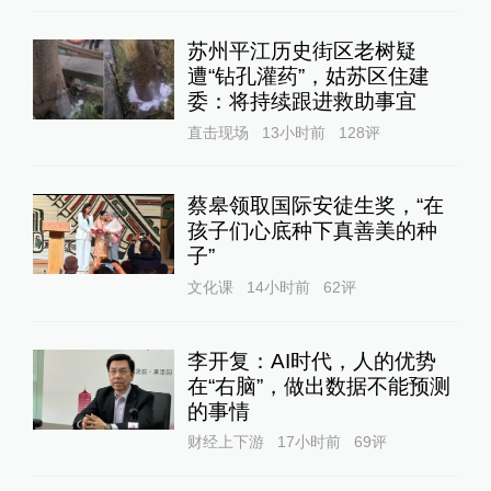
苏州平江历史街区老树疑
遭“钻孔灌药”，姑苏区住建
委：将持续跟进救助事宜
直击现场
13小时前
128
评
蔡皋领取国际安徒生奖，“在
孩子们心底种下真善美的种
子”
文化课
14小时前
62
评
李开复：AI时代，人的优势
在“右脑”，做出数据不能预测
的事情
财经上下游
17小时前
69
评