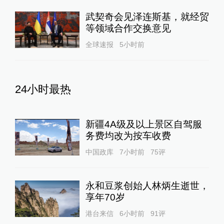
武契奇会见泽连斯基，就经贸
等领域合作交换意见
全球速报
5小时前
24小时最热
新疆4A级及以上景区自驾服
务费均改为按车收费
中国政库
7小时前
75
评
永和豆浆创始人林炳生逝世，
享年70岁
港台来信
6小时前
91
评