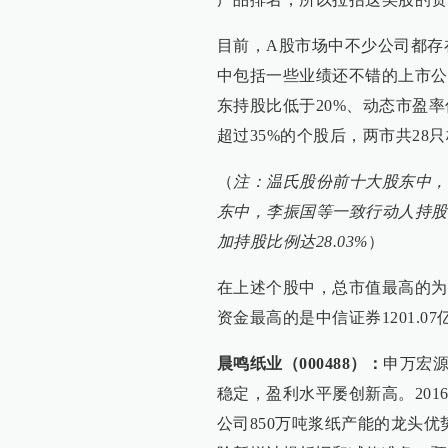
目前，A股市场中不少公司都存
中包括一些业绩还不错的上市公
东持股比低于20%、动态市盈
超过35%的个股后，两市共28
（
注：温氏股份前十大股东中，温
东中，李振国等一致行动人持股比
加持股比例达28.03%
）
在上述个股中，总市值最高的为
资金最高的是中信证券1201.0
晨鸣纸业（000488）：
申万宏
稳定，盈利水平屡创新高。20
公司850万吨浆纸产能的龙头优