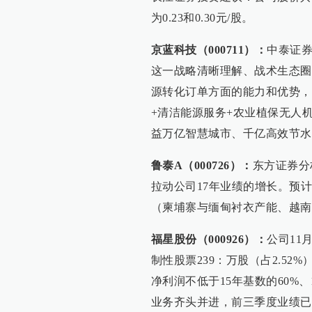
为0.23和0.30元/股。
京蓝科技（000711）：
中泰证
这一战略清晰理解、战术生态圈
源转化订单方面的能力和优势，
+清洁能源服务+农业植保无人
益万亿智慧城市、千亿高效节水
鲁泰A（000726）：
东方证券分
拉动公司17年业绩的增长。预
（柬埔寨与缅甸衬衣产能、越南
福星股份（000926）：
公司11
制性股票239：万股（占2.52
净利润不低于15年基数的60%、
业务齐头并进，前三季度业绩已