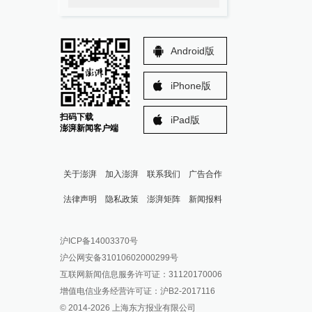
Android版
iPhone版
扫码下载
iPad版
澎湃新闻客户端
关于澎湃
加入澎湃
联系我们
广告合作
法律声明
隐私政策
澎湃矩阵
新闻报料
报料热线: 021-962866
澎湃新闻微博
沪ICP备14003370号
报料邮箱: news@thepaper.cn
澎湃新闻公众号
沪公网安备31010602000299号
澎湃新闻抖音号
互联网新闻信息服务许可证：31120170006
派生万物开放平台
增值电信业务经营许可证：沪B2-2017116
© 2014-
2026
上海东方报业有限公司
IP SHANGHAI