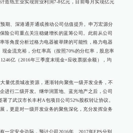
计造纸主业实现营业利润7-8亿元，目前每月实现亿元
牌预期、深港通开通或推动公司估值提升。申万宏源分
保险公司重点关注稳健增长的蓝筹公司。此前从公司
率等角度分析过格力电器被举牌的可能性，格力电器
、现金流充裕，分红率高（按照70%的分红率，股息率
1246亿（2016年三季度末现金+应收票据余额），均
握大量优质城改资源，逐渐转向聚焦一级开发业务，不
企进行二级开发。继华润置地、蓝光地产之后，公司
团签署了武汉市长丰村A包项目公司52%股权转让协议。
展，更是对一级开发业务的聚焦深化，充分发挥业务
一定安全边际，预计公司2016年、2017年EPS分别