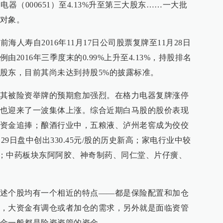
电器（000651）至4.13%升至第三大股东……一大批
对象。
前海人寿自2016年11月17日公司股票复牌至11月28日
2016年三季度末的0.99%上升至4.13%，持股排名
股东，目前其尚未达到持股5%的披露标准。
其被险资举牌的预期愈加强烈。在格力电器复牌涨停
也迎来了一波集体上涨。综合近期白马股的股价表现
资金追捧；酿酒行业中，五粮液、泸州老窖成为佼佼
月29日盘中创出330.45元/股的历史新高；家电行业中较
；中药板块东阿阿胶、神奇制药、同仁堂、片仔癀、
述个股均有一个相近的特点——都是保险配置和加仓
，大资金有调仓或者加仓的需求，另外就是面临资管
金一般都是险资资管的资金。