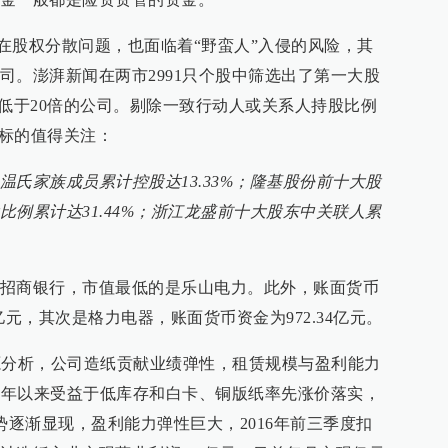
在股权分散问题，也面临着“野蛮人”入侵的风险，其
司。澎湃新闻在两市2991只个股中筛选出了第一大股
率低于20倍的公司。剔除一致行动人或关系人持股比例
只标的值得关注：
氏家族成员累计控股达13.33%；隆基股份前十大股
例累计达31.44%；浙江龙盛前十大股东中关联人累
招商银行，市值最低的是乐山电力。此外，账面货币
7亿元，其次是格力电器，账面货币资金为972.34亿元。
源分析，公司造纸贡献业绩弹性，租赁规模与盈利能力
16年以来受益于低库存和白卡、铜版纸率先涨价落实，
势逐渐显现，盈利能力弹性巨大，2016年前三季度扣