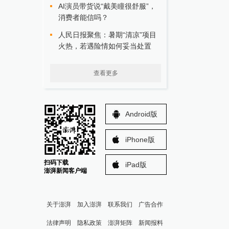
AI演员带货说“戴美瞳很舒服”，
消费者能信吗？
人民日报聚焦：暑期“清凉”项目
火热，若遇险情如何妥当处置
查看更多
Android版
iPhone版
扫码下载
iPad版
澎湃新闻客户端
关于澎湃
加入澎湃
联系我们
广告合作
法律声明
隐私政策
澎湃矩阵
新闻报料