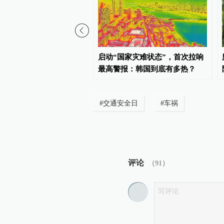
年来最强厄尔尼诺或将来
启动“国家灾难状态”，首次拉响
球多地身陷“水深火热”
最高警报：韩国到底有多热？
#
交通安全日
#
车祸
评论
（
91
）