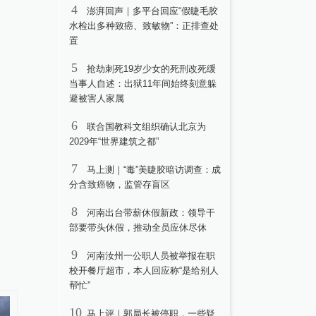
4
澎湃回声｜多平台回应“假睫毛胶
水检出多种致癌、致敏物”：正排查处
置
5
抢劫刺死19岁少女的死刑改死缓
当事人自述：出狱11年间始终刻意躲
避被害人家属
6
联合国教科文组织确认北京为
2029年“世界建筑之都”
7
马上测｜“毒”美睫胶暗访调查：成
分含致癌物，监管存盲区
8
河南出台带薪休假新政：领导干
部要带头休假，推动全员应休尽休
9
河南汝州一公职人员被举报在职
校开餐厅超市，本人回应称“是给别人
帮忙”
10
马上评｜郭局长被停职，一些疑