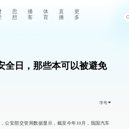
财
思
播
体
直
更
经
想
客
育
播
多
通安全日，那些本可以被避免
字号
日，公安部交管局数据显示，截至今年10月，我国汽车