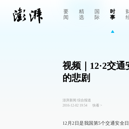
要
精
国
时
闻
选
际
事
视频｜12·2交
的悲剧
澎湃新闻 综合报道
2016-12-02 19:54
快看
>
12月2日是我国第5个交通安全