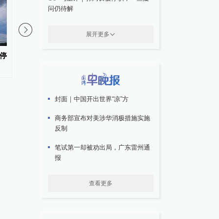
问仍待解
展开更多
停
月均“变卦”8次，特朗普循环上
150年来最强厄尔尼诺
演美伊博弈“狼来了”
袭，全球多地身陷“水深
封面｜中国开出世界“凉”方
商务部宣布对美涉华消极措施实施
反制
笔试第一却被劝出局，广东雷州通
报
查看更多