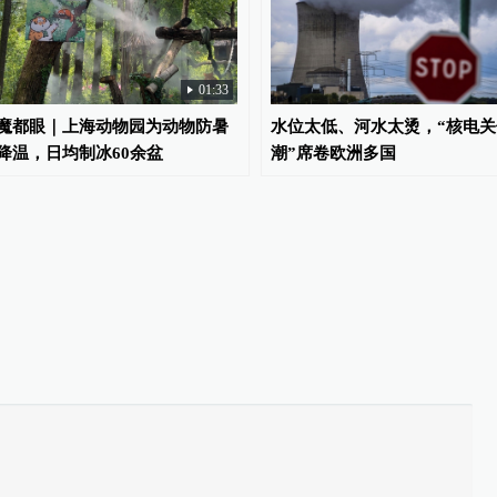
01:33
魔都眼｜上海动物园为动物防暑
水位太低、河水太烫，“核电关
降温，日均制冰60余盆
潮”席卷欧洲多国