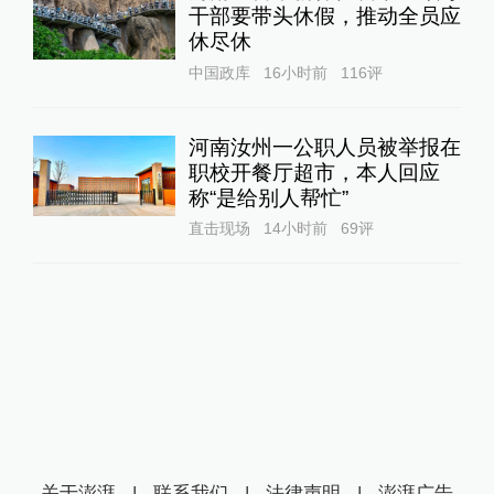
干部要带头休假，推动全员应
休尽休
中国政库
16小时前
116
评
河南汝州一公职人员被举报在
职校开餐厅超市，本人回应
称“是给别人帮忙”
直击现场
14小时前
69
评
关于澎湃
|
联系我们
|
法律声明
|
澎湃广告