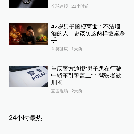
全球速报
22小时前
42岁男子脑梗离世：不沾烟
酒的人，更该防这两样饭桌杀
手
常笑健康
1天前
重庆警方通报“男子趴在行驶
中轿车引擎盖上”：驾驶者被
刑拘
直击现场
2天前
24小时最热