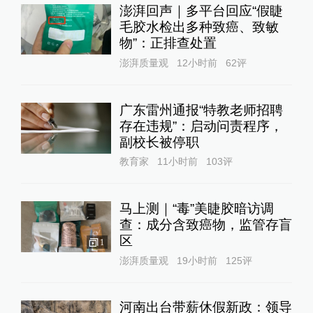
澎湃回声｜多平台回应“假睫
毛胶水检出多种致癌、致敏
物”：正排查处置
澎湃质量观
12小时前
62
评
广东雷州通报“特教老师招聘
存在违规”：启动问责程序，
副校长被停职
教育家
11小时前
103
评
马上测｜“毒”美睫胶暗访调
查：成分含致癌物，监管存盲
区
1
澎湃质量观
19小时前
125
评
河南出台带薪休假新政：领导