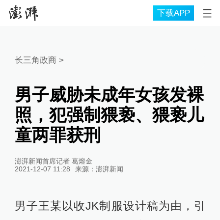
下载APP
长三角政商
>
男子威胁未成年女孩发裸
照，犯强制猥亵、猥亵儿
童两罪获刑
澎湃新闻首席记者 葛熔金
2021-12-07 11:28
来源：
澎湃新闻
男子王某以收JK制服设计稿为由，引