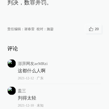
判决，数罪并罚。
责任编辑：
谢春雷
校对：
施鋆
20
评论
澎湃网友aeMRzi
这都什么人啊
2021-12-12
∙ 广东
盖三
判得太轻
2021-12-10
∙ 未知