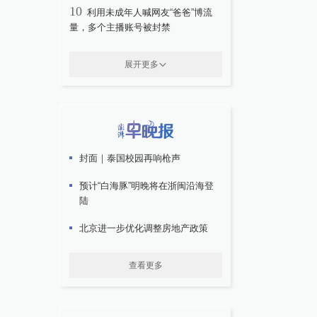
10
利用未成年人喊网友“爸爸”博流
量，多个主播账号被封禁
展开更多
封面｜泰国校园再响枪声
预计“白海豚”明晚将在浙闽沿海登
陆
北京进一步优化调整房地产政策
查看更多