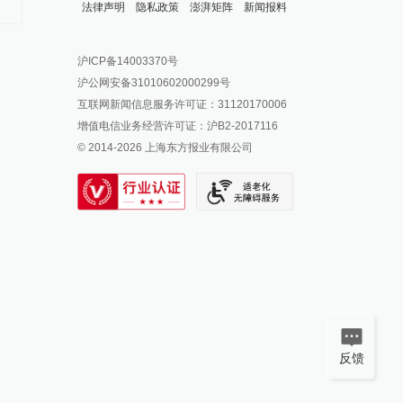
癌症，建议走司法途径
法律声明
隐私政策
澎湃矩阵
新闻报料
报料热线: 021-962866
澎湃新闻微博
沪ICP备14003370号
报料邮箱: news@thepaper.cn
澎湃新闻公众号
沪公网安备31010602000299号
澎湃新闻抖音号
互联网新闻信息服务许可证：31120170006
派生万物开放平台
增值电信业务经营许可证：沪B2-2017116
© 2014-
2026
上海东方报业有限公司
IP SHANGHAI
SIXTH TONE
反馈