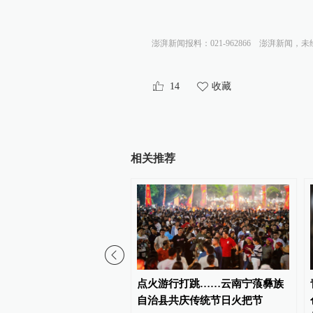
澎湃新闻报料：021-962866
澎湃新闻，未
14
收藏
相关推荐
互联网业联合会法律专委
点火游行打跳……云南宁蒗彝族
年度会议
自治县共庆传统节日火把节