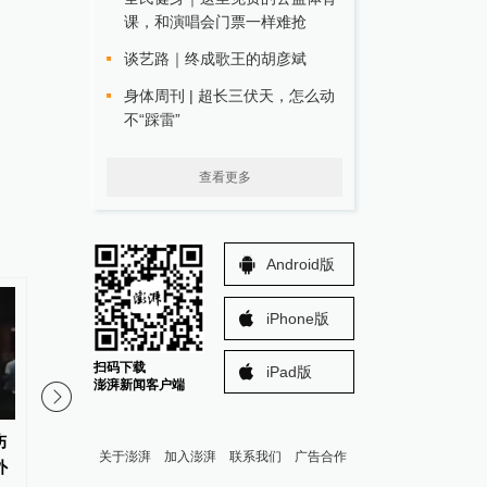
课，和演唱会门票一样难抢
谈艺路｜终成歌王的胡彦斌
身体周刊 | 超长三伏天，怎么动
不“踩雷”
查看更多
Android版
iPhone版
扫码下载
iPad版
澎湃新闻客户端
伤
女子称丰胸术9个月后确诊乳腺
上海市互联网业联合会
关于澎湃
加入澎湃
联系我们
广告合作
外
癌，医美机构：手术不可能引发
会召开年度会议