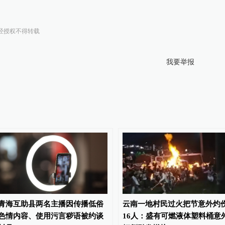
经授权不得转载
我要举报
青海互助县两名主播因传播低俗
云南一地村民过火把节意外灼
色情内容、使用污言秽语被约谈
16人：盛有可燃液体塑料桶意