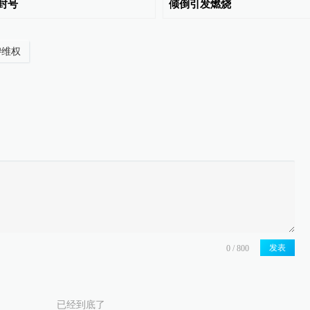
封号
倾倒引发燃烧
#
维权
发表
已经到底了