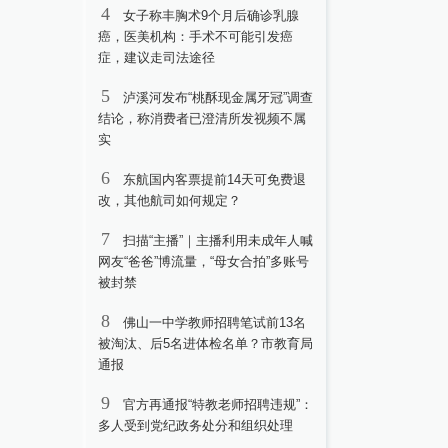
4
女子称丰胸术9个月后确诊乳腺
癌，医美机构：手术不可能引发癌
症，建议走司法途径
5
泸溪河发布“桃酥现金属牙冠”调查
结论，称消费者已澄清所发视频不属
实
6
东航国内客票提前14天可免费退
改，其他航司如何规定？
7
扫描“主播”｜主播利用未成年人喊
网友“爸爸”博流量，“母女合拍”多账号
被封禁
8
佛山一中学教师招聘笔试前13名
被淘汰、后5名进体检名单？市教育局
通报
9
官方再通报“特教老师招聘违规”：
多人受到党纪政务处分和组织处理