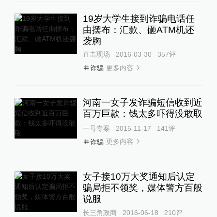
19岁大学生接到诈骗电话任
由摆布：汇款、砸ATM机还
袭胸
直击现场
2016-03-30
357
评
更多内容
诈骗
河南一女子发诈骗短信收到近
百万巨款：钱太多吓得没敢取
一号专案
2015-11-17
141
评
更多内容
诈骗
女子接10万大奖通知后认定
骗局拒不领奖，媒体警方百般
说服
长三角政商
2016-06-18
210
评