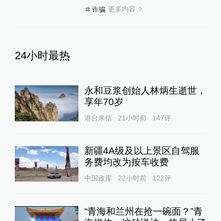
更多内容
诈骗
24小时最热
永和豆浆创始人林炳生逝世，
享年70岁
港台来信
21小时前
147
评
新疆4A级及以上景区自驾服
务费均改为按车收费
中国政库
22小时前
122
评
“青海和兰州在抢一碗面？”青