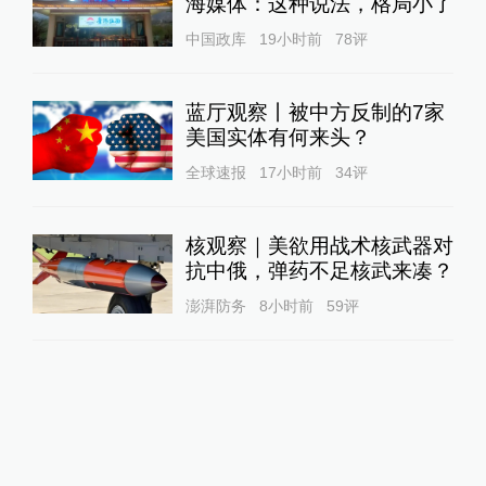
海媒体：这种说法，格局小了
中国政库
19小时前
78
评
蓝厅观察丨被中方反制的7家
美国实体有何来头？
全球速报
17小时前
34
评
核观察｜美欲用战术核武器对
抗中俄，弹药不足核武来凑？
澎湃防务
8小时前
59
评