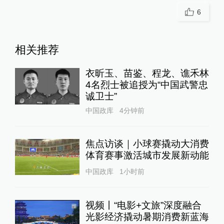
6
相关推荐
衣昕玉、苗鉴、程龙、谯禾林
4名烈士被追授为“中国武警忠
诚卫士”
中国政库
4分钟前
焦点访谈｜小球赛撬动大消费
体育赛事激活城市发展新动能
中国政库
1小时前
视频丨“电影+文旅”深度融合
光影经济撬动暑期消费新蓝海