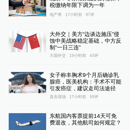
税缴纳年限下调为一年
地产界
17小时前
97
评
大外交｜美方“边谈边施压”侵
蚀中美战略稳定基础，中方反
制“一日三连”
大国外交
19小时前
43
评
女子称丰胸术9个月后确诊乳
腺癌，医美机构：手术不可能
引发癌症，建议走司法途径
直击现场
17小时前
59
评
东航国内客票提前14天可免
费退改，其他航司如何规定？