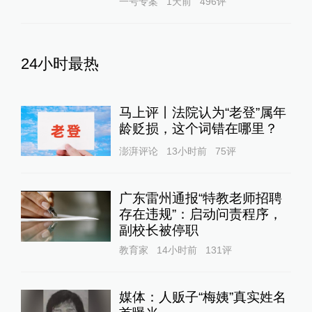
一号专案
1天前
496
评
24小时最热
马上评丨法院认为“老登”属年
龄贬损，这个词错在哪里？
澎湃评论
13小时前
75
评
广东雷州通报“特教老师招聘
存在违规”：启动问责程序，
副校长被停职
教育家
14小时前
131
评
媒体：人贩子“梅姨”真实姓名