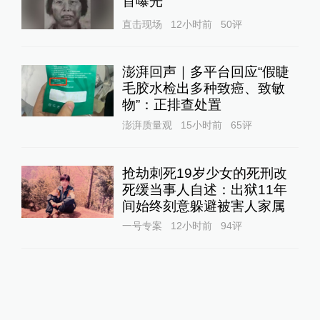
首曝光
直击现场
12小时前
50
评
澎湃回声｜多平台回应“假睫
毛胶水检出多种致癌、致敏
物”：正排查处置
澎湃质量观
15小时前
65
评
抢劫刺死19岁少女的死刑改
死缓当事人自述：出狱11年
间始终刻意躲避被害人家属
一号专案
12小时前
94
评