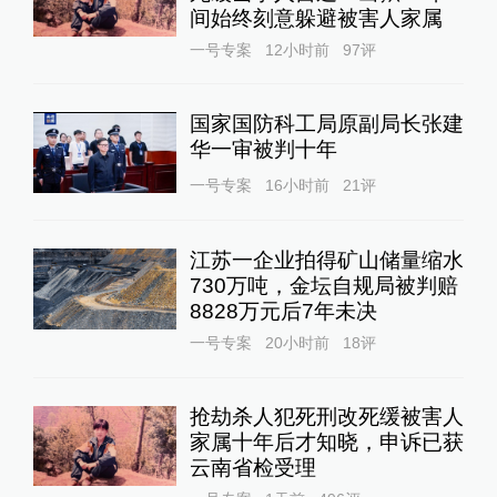
间始终刻意躲避被害人家属
一号专案
12小时前
97
评
国家国防科工局原副局长张建
华一审被判十年
一号专案
16小时前
21
评
江苏一企业拍得矿山储量缩水
730万吨，金坛自规局被判赔
8828万元后7年未决
一号专案
20小时前
18
评
抢劫杀人犯死刑改死缓被害人
家属十年后才知晓，申诉已获
云南省检受理