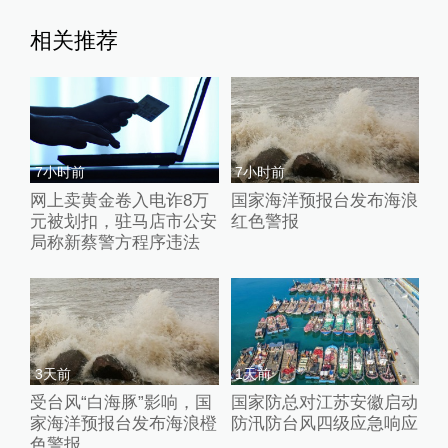
相关推荐
7小时前
7小时前
网上卖黄金卷入电诈8万
国家海洋预报台发布海浪
元被划扣，驻马店市公安
红色警报
局称新蔡警方程序违法
3天前
1天前
受台风“白海豚”影响，国
国家防总对江苏安徽启动
家海洋预报台发布海浪橙
防汛防台风四级应急响应
色警报