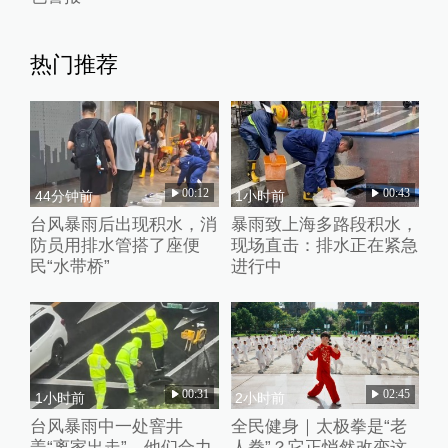
热门推荐
00:12
00:43
44分钟前
1小时前
台风暴雨后出现积水，消
暴雨致上海多路段积水，
防员用排水管搭了座便
现场直击：排水正在紧急
民“水带桥”
进行中
00:31
02:45
1小时前
2小时前
台风暴雨中一处窨井
全民健身｜太极拳是“老
盖“离家出走”，他们合力
人拳”？它正悄然改变这