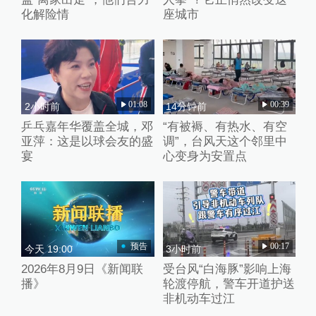
化解险情
座城市
01:08
00:39
2小时前
14分钟前
乒乓嘉年华覆盖全城，邓
“有被褥、有热水、有空
亚萍：这是以球会友的盛
调”，台风天这个邻里中
宴
心变身为安置点
预告
00:17
今天 19:00
3小时前
2026年8月9日《新闻联
受台风“白海豚”影响上海
播》
轮渡停航，警车开道护送
非机动车过江