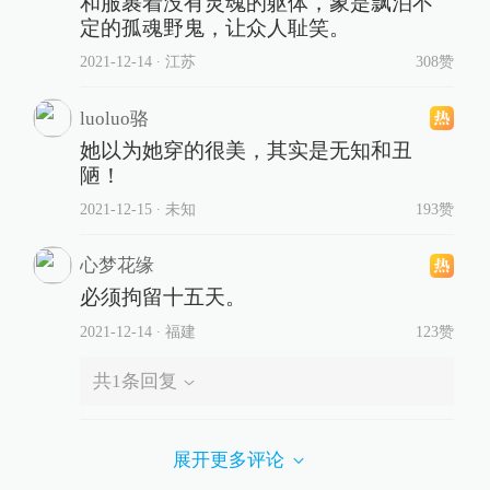
和服裹着没有灵魂的躯体，象是飘泊不
定的孤魂野鬼，让众人耻笑。
2021-12-14
∙ 江苏
308赞
luoluo骆
她以为她穿的很美，其实是无知和丑
陋！
2021-12-15
∙ 未知
193赞
心梦花缘
必须拘留十五天。
2021-12-14
∙ 福建
123赞
共
1
条回复
展开更多评论