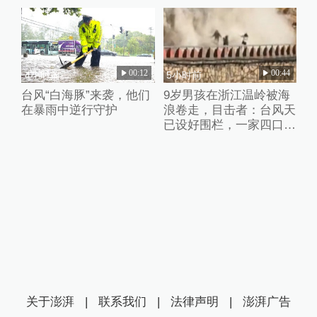
00:12
00:44
4小时前
5小时前
台风“白海豚”来袭，他们
9岁男孩在浙江温岭被海
在暴雨中逆行守护
浪卷走，目击者：台风天
已设好围栏，一家四口翻
入时保安曾喊话劝阻
关于澎湃
|
联系我们
|
法律声明
|
澎湃广告