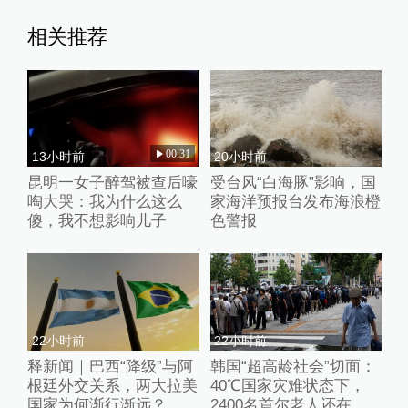
相关推荐
00:31
13小时前
20小时前
昆明一女子醉驾被查后嚎
受台风“白海豚”影响，国
啕大哭：我为什么这么
家海洋预报台发布海浪橙
傻，我不想影响儿子
色警报
22小时前
22小时前
释新闻｜巴西“降级”与阿
韩国“超高龄社会”切面：
根廷外交关系，两大拉美
40℃国家灾难状态下，
国家为何渐行渐远？
2400名首尔老人还在巷