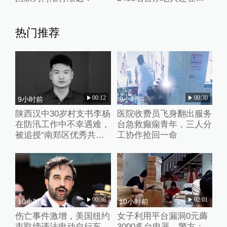
子里收废纸
热门推荐
00:12
00:30
9小时前
9小时前
陕西汉中30岁村支书李杨
医院收费员飞身翻出服务
在防汛工作中不幸遇难，
台急救癫痫青年，三人分
被追授“南郑区优秀共产
工协作抢回一命
党员”称号
00:36
02:01
10小时前
10小时前
伤亡事件激增，美国纽约
女子利用平台漏洞0元薅
市取缔违法电动自行车
3000多台电器，警方：