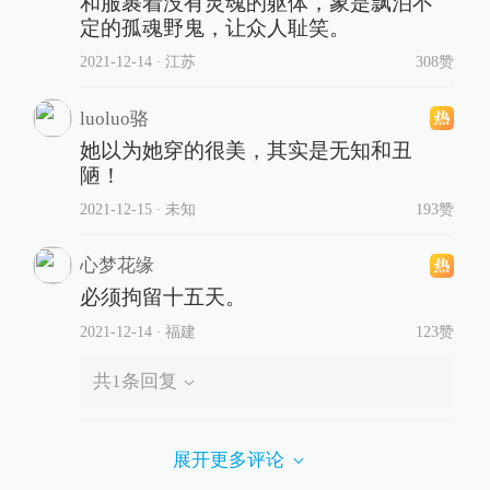
和服裹着没有灵魂的躯体，象是飘泊不
定的孤魂野鬼，让众人耻笑。
2021-12-14
∙ 江苏
308赞
luoluo骆
她以为她穿的很美，其实是无知和丑
陋！
2021-12-15
∙ 未知
193赞
心梦花缘
必须拘留十五天。
2021-12-14
∙ 福建
123赞
共
1
条回复
展开更多评论