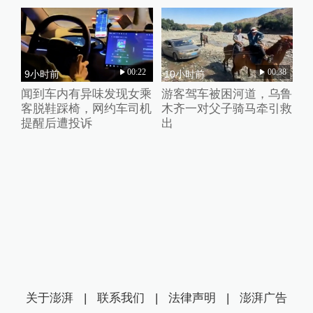
00:22
00:38
9小时前
10小时前
闻到车内有异味发现女乘
游客驾车被困河道，乌鲁
客脱鞋踩椅，网约车司机
木齐一对父子骑马牵引救
提醒后遭投诉
出
关于澎湃
|
联系我们
|
法律声明
|
澎湃广告