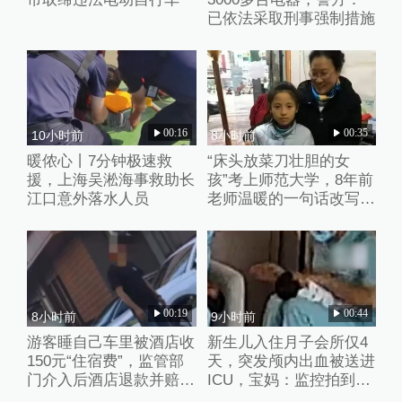
已依法采取刑事强制措施
00:16
00:35
10小时前
8小时前
暖侬心丨7分钟极速救
“床头放菜刀壮胆的女
援，上海吴淞海事救助长
孩”考上师范大学，8年前
江口意外落水人员
老师温暖的一句话改写了
她的人生
00:19
00:44
8小时前
9小时前
游客睡自己车里被酒店收
新生儿入住月子会所仅4
150元“住宿费”，监管部
天，突发颅内出血被送进
门介入后酒店退款并赔偿
ICU，宝妈：监控拍到护
1000元
理人员扇婴儿耳光