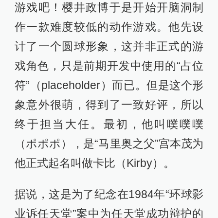
游戏吧！樱井政博于是开始开脑洞制
作一款难度较低的动作游戏。他先设
计了一个圆球形象，这并非正式的游
戏角色，只是前期开发中使用的“占位
符”（placeholder）而已。但是这个形
象意外很萌，得到了一致好评，所以
终于担当大任。最初，他叫噗噗噗
（ポポポ），是“马里奥之父”宫本茂为
他正式起名叫做卡比（Kirby）。
据说，这是为了纪念在1984年“环球影
业诉任天堂”案中为任天堂成功辩护的