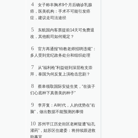
4
女子称丰胸术9个月后确诊乳腺
癌，医美机构：手术不可能引发癌
症，建议走司法途径
5
东航国内客票提前14天可免费退
改，其他航司如何规定？
6
官方再通报“特教老师招聘违规”：
多人受到党纪政务处分和组织处理
7
从“福利枪”利益链到深层枪支崇
拜，泰国为何反复上演枪击悲剧？
8
蔡皋领取国际安徒生奖，“在孩子
们心底种下真善美的种子”
9
李开复：AI时代，人的优势在“右
脑”，做出数据不能预测的事情
10
苏州平江历史街区老树疑遭“钻孔
灌药”，姑苏区住建委：将持续跟进救
助事宜