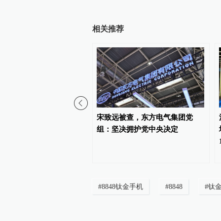
相关推荐
力浪潮驱动元器件业务增
宋致远被查，东方电气集团党
下机电订单排队产能紧
组：坚决拥护党中央决定
计下半年原材料新一轮涨
#
8848钛金手机
#
8848
#
钛