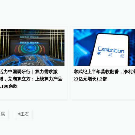
活力中国调研行｜算力需求激
寒武纪上半年营收翻番，净利
增，芜湖算立方：上线算力产品
23亿元增长1.2倍
1100余款
金属
#
王石