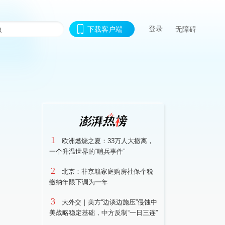
登录
下载客户端
无障碍
1
欧洲燃烧之夏：33万人大撤离，
一个升温世界的“哨兵事件”
2
北京：非京籍家庭购房社保个税
缴纳年限下调为一年
3
大外交｜美方“边谈边施压”侵蚀中
美战略稳定基础，中方反制“一日三连”