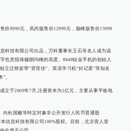
价9999元，风尚版售价12999元，巅峰版售价15999
本信息科技有限公司出品，万科董事长王石等名人成为该
名字也意指珠穆朗玛峰的高度。8848钛金手机的创始人
创立过矫姿带“背背佳”、英语学习机“好记星”等知名
本”。
立于2009年7月,注册资本为1亿元，主要从事平板电
100）向杜国楹等特定对象非公开发行人民币普通股
京壹人壹本信息科技有限公司100%股权。目前，北京壹人壹
份全资子公司。