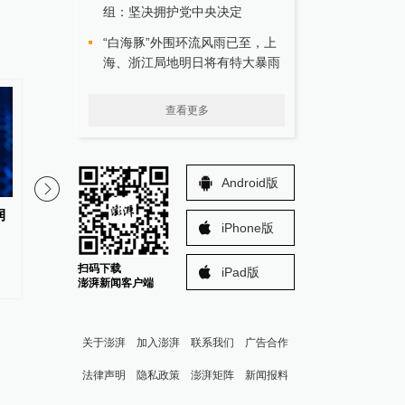
组：坚决拥护党中央决定
“白海豚”外围环流风雨已至，上
海、浙江局地明日将有特大暴雨
查看更多
Android版
润
活力中国调研行｜如何破解具身
AI算力浪潮驱动元器件
iPhone版
智能数据荒，合肥给机器人建了
长：松下机电订单排队
所学校
张，预计下半年原材料
扫码下载
iPad版
价
澎湃新闻客户端
关于澎湃
加入澎湃
联系我们
广告合作
法律声明
隐私政策
澎湃矩阵
新闻报料