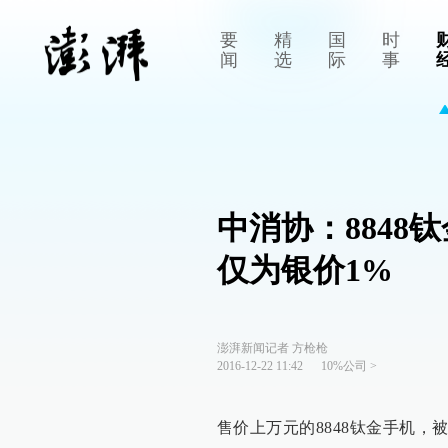
要
精
国
时
闻
选
际
事
中消协：884
仅为银价1%
澎湃新闻记者 方枪枪
2016-12-22 11:42
10%公司
>
售价上万元的8848钛金手机，