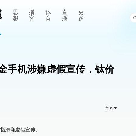
财
思
播
体
直
更
经
想
客
育
播
多
8钛金手机涉嫌虚假宣传，钛价
字号
被指涉嫌虚假宣传。