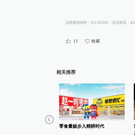
澎湃新闻报料：021-962866
澎湃新闻，未
13
收藏
相关推荐
评｜如何提前捉住“抗生素
零食量贩步入精耕时代