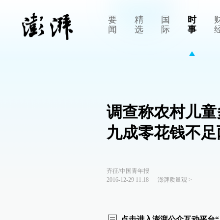
要
精
国
时
闻
选
际
事
调查称农村儿童
九成零花钱不足
齐征/中国青年报
2016-12-29 11:18
澎湃质量观
>
点击进入澎湃公众互动平台“