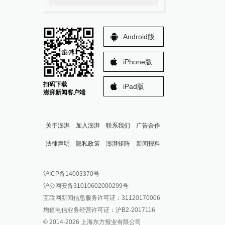
Android版
iPhone版
扫码下载
iPad版
澎湃新闻客户端
关于澎湃
加入澎湃
联系我们
广告合作
法律声明
隐私政策
澎湃矩阵
新闻报料
报料热线: 021-962866
澎湃新闻微博
沪ICP备14003370号
报料邮箱: news@thepaper.cn
澎湃新闻公众号
沪公网安备31010602000299号
澎湃新闻抖音号
互联网新闻信息服务许可证：31120170006
派生万物开放平台
增值电信业务经营许可证：沪B2-2017116
© 2014-
2026
上海东方报业有限公司
IP SHANGHAI