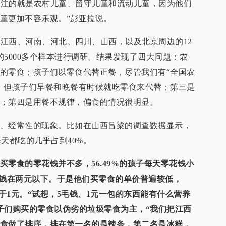
们关注的就是农村儿童、留守儿童和流动儿童，因为他们
童更加不容乐观。”彭亚拉说。
了江西、河南、河北、四川、山西，以及北京周边的12
的5000多个样本进行调研。结果发现了四大问题：农
的零食；孩子们以零食代替正餐，尽管我们有“全国农
，但孩子们早餐和晚餐有时候就吃零食来代替；第三是
；第四是用餐不规律，偏食的情况很明显。
、经常性的现象。比如在山西吕梁的调查数据显示，
每天都吃的几乎占到40%。
零食的零花钱并不多，56.49%的孩子每天零花钱小
零花钱在两元以下。于是他们买零食的单价普遍较低，
于1元。
“试想，5毛钱、1元一包的东西能有什么营养
子们购买的零食以伪劣的垃圾零食为主，“我们把江西
食做了排序，排在第一名的是辣条，第二名是冰糕，