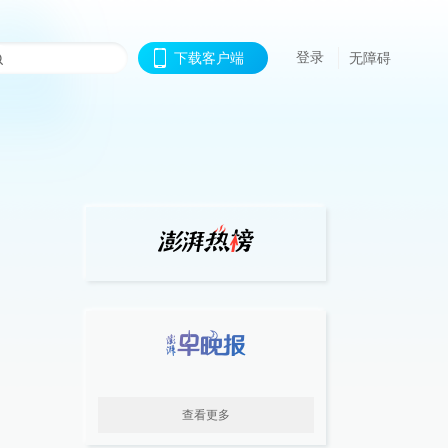
登录
下载客户端
无障碍
查看更多