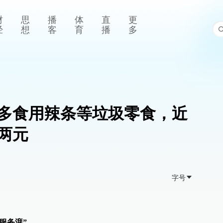
财
思
播
体
直
更
经
想
客
育
播
多
多食用辣条等垃圾零食，近
两元
字号
服务湃”