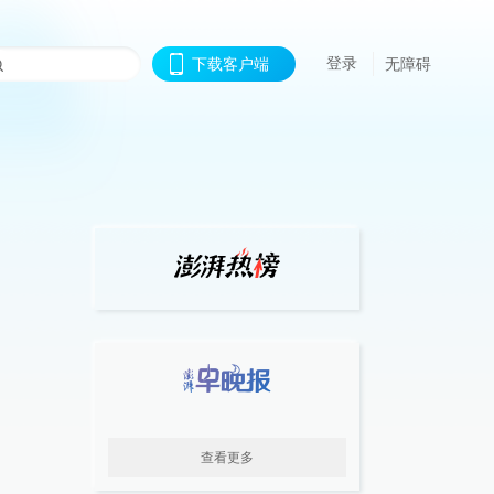
登录
下载客户端
无障碍
查看更多