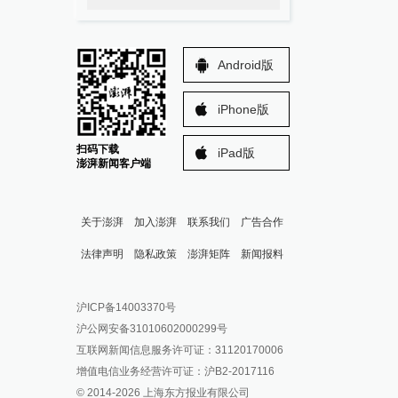
Android版
iPhone版
扫码下载
iPad版
澎湃新闻客户端
关于澎湃
加入澎湃
联系我们
广告合作
法律声明
隐私政策
澎湃矩阵
新闻报料
报料热线: 021-962866
澎湃新闻微博
沪ICP备14003370号
报料邮箱: news@thepaper.cn
澎湃新闻公众号
沪公网安备31010602000299号
澎湃新闻抖音号
互联网新闻信息服务许可证：31120170006
派生万物开放平台
增值电信业务经营许可证：沪B2-2017116
© 2014-
2026
上海东方报业有限公司
IP SHANGHAI