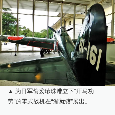
▲ 为日军偷袭珍珠港立下“汗马功
劳”的零式战机在“游就馆”展出。