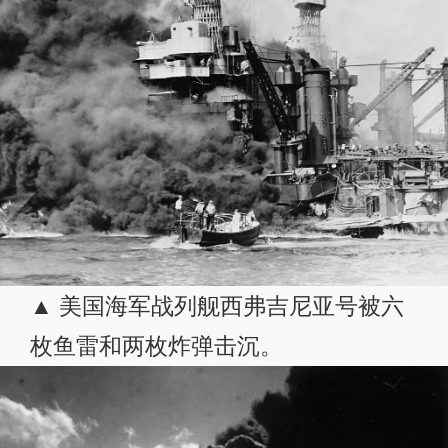
▲ 美国海军战列舰西弗吉尼亚号被六
枚鱼雷和两枚炸弹击沉。