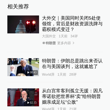
相关推荐
大外交｜美国同时关闭5处使
领馆，背后是财政资源洗牌与
霸权模式变迁？
大国外交
1天前
34
评
更多内容
特朗普
特朗普：伊朗总是跳出来否认
在与美国谈判，这就尴尬了
00:43
World湃
1天前
28
评
从白宫常客到孤立无援：因凡
蒂诺欲把世界杯“卖”给特朗普
姻亲成足坛“公敌”
02:35
World湃
1天前
21
评