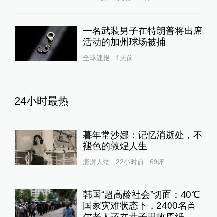
一名武装男子在特朗普将出席
活动的加州球场被捕
全球速报
1天前
24小时最热
暮年常沙娜：记忆消逝处，不
褪色的敦煌人生
澎湃人物
22小时前
69
评
韩国“超高龄社会”切面：40℃
国家灾难状态下，2400名首
尔老人还在巷子里收废纸