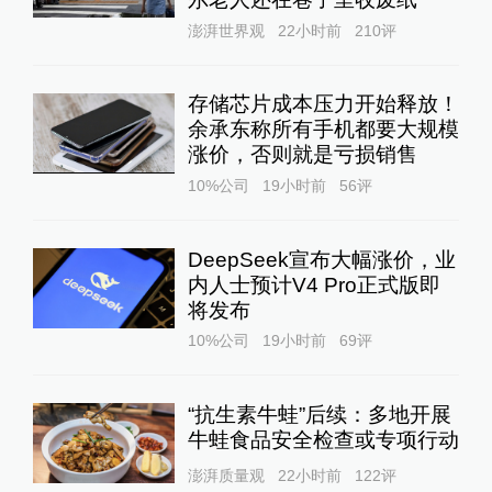
澎湃世界观
22小时前
210
评
存储芯片成本压力开始释放！
余承东称所有手机都要大规模
涨价，否则就是亏损销售
10%公司
19小时前
56
评
DeepSeek宣布大幅涨价，业
内人士预计V4 Pro正式版即
将发布
10%公司
19小时前
69
评
“抗生素牛蛙”后续：多地开展
牛蛙食品安全检查或专项行动
澎湃质量观
22小时前
122
评