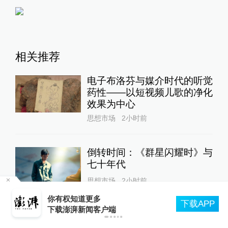
相关推荐
电子布洛芬与媒介时代的听觉
药性——以短视频儿歌的净化
效果为中心
思想市场
2小时前
倒转时间：《群星闪耀时》与
七十年代
思想市场
2小时前
轮
你有权知道更多
下载APP
下载澎湃新闻客户端
赋魅的新怪奇：《控制》的分
裂主体与技术焦虑