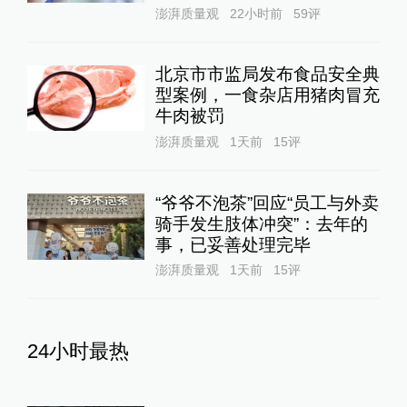
澎湃质量观
22小时前
59
评
北京市市监局发布食品安全典
型案例，一食杂店用猪肉冒充
牛肉被罚
澎湃质量观
1天前
15
评
“爷爷不泡茶”回应“员工与外卖
骑手发生肢体冲突”：去年的
事，已妥善处理完毕
澎湃质量观
1天前
15
评
24小时最热