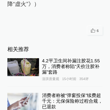
降“虚火”》）
6
相关推荐
4.2平卫生间补漏注胶花1.55
万，消费者称陷“天价注胶补
漏”套路
澎湃质量观
15小时前
354
评
消费者称被“弹窗投保”续费超
千元：元保保险称过程合规，
已退款