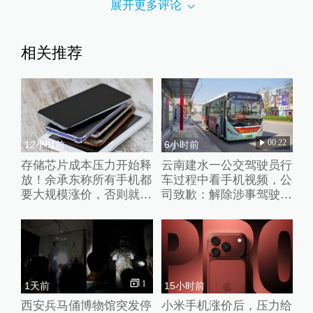
展开更多评论
相关推荐
00:22
12小时前
6小时前
存储芯片成本压力开始释
云南建水一公交驾驶员行
放！余承东称所有手机都
车过程中看手机视频，公
要大规模涨价，否则就是
司致歉：解除涉事驾驶员
亏损销售
劳动合同
1
1天前
15小时前
西安兵马俑博物馆突发停
小米手机涨价后，压力给