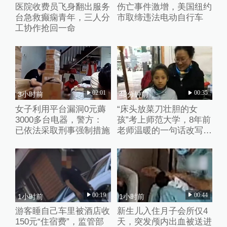
医院收费员飞身翻出服务
伤亡事件激增，美国纽约
台急救癫痫青年，三人分
市取缔违法电动自行车
工协作抢回一命
02:01
00:35
3小时前
48分钟前
女子利用平台漏洞0元薅
“床头放菜刀壮胆的女
3000多台电器，警方：
孩”考上师范大学，8年前
已依法采取刑事强制措施
老师温暖的一句话改写了
她的人生
00:19
00:44
1小时前
1小时前
游客睡自己车里被酒店收
新生儿入住月子会所仅4
150元“住宿费”，监管部
天，突发颅内出血被送进