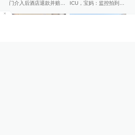
门介入后酒店退款并赔偿
ICU，宝妈：监控拍到护
1000元
理人员扇婴儿耳光
00:22
00:38
2小时前
2小时前
闻到车内有异味发现女乘
游客驾车被困河道，乌鲁
客脱鞋踩椅，网约车司机
木齐一对父子骑马牵引救
提醒后遭投诉
出
75岁？死刑适用受限？律师解读
因瞬时客流集中等
江省博物馆致歉
关于澎湃
|
联系我们
|
法律声明
|
澎湃广告
©2014~
2026
上海东方报业有限公司
沪ICP证：沪B2-20170116 | 沪ICP备14003370号
互联网新闻信息服务许可证：31120170006
沪公网安备 31010602000299号