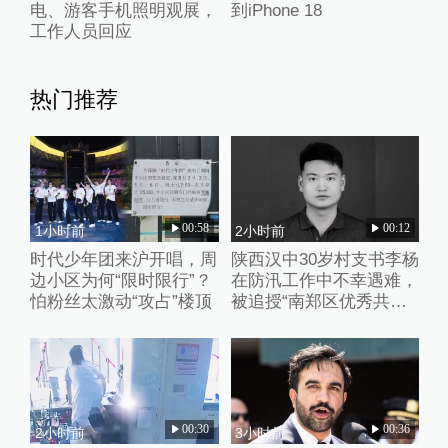
电、游客手机照明观展，
到iPhone 18
工作人员回应
热门推荐
00:58
00:12
1小时前
2小时前
时代少年团来沪开唱，周
陕西汉中30岁村支书李杨
边小区为何“限时限行”？
在防汛工作中不幸遇难，
怕粉丝太激动“攻占”楼顶
被追授“南郑区优秀共产
党员”称号
00:30
00:36
2小时前
3小时前