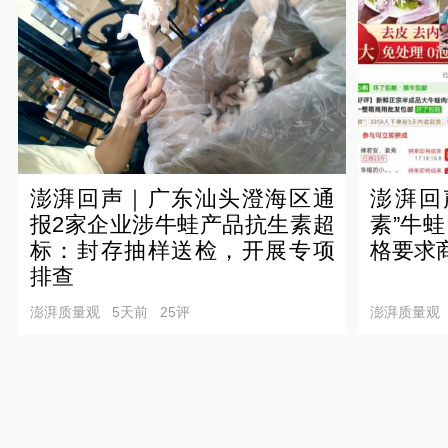
澎湃回声｜广东汕头澄海区通
澎湃回
报2家企业涉牛蛙产品抗生素超
素”牛
标：封存抽样送检，开展专项
格要求
排查
澎湃质量观
5天前
25
评
澎湃质量观