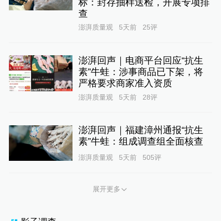
标：封存抽样送检，开展专项排
查
澎湃质量观
5天前
25
评
澎湃回声｜电商平台回应“抗生
素”牛蛙：涉事商品已下架，将
严格要求商家准入资质
澎湃质量观
5天前
28
评
澎湃回声｜福建漳州通报“抗生
素”牛蛙：组成调查组全面核查
澎湃质量观
5天前
505
评
展开更多