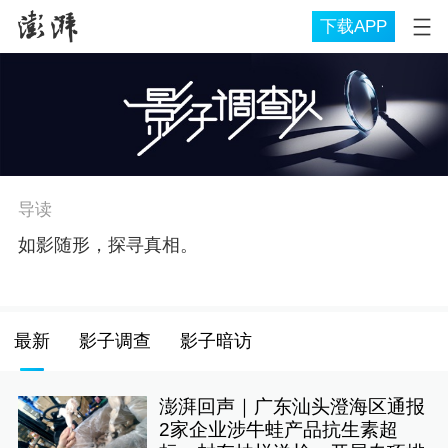
下载APP
导读
如影随形，探寻真相。
最新
影子调查
影子暗访
澎湃回声｜广东汕头澄海区通报
2家企业涉牛蛙产品抗生素超