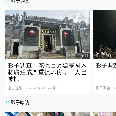
影子调查
04:20
1
影子调查｜花七百万建宗祠木
影子调
材腐烂成严重损坏房，三人已
被抓
直击现场
2026-07-21
279
评
影子调查
2
影子暗访