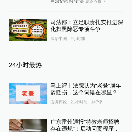
更多内容
治安管理处罚法
司法部：立足职责扎实推进深
化扫黑除恶专项斗争
法治中国
2小时前
24小时最热
马上评丨法院认为“老登”属年
龄贬损，这个词错在哪里？
澎湃评论
21小时前
147
评
广东雷州通报“特教老师招聘
存在违规”：启动问责程序，