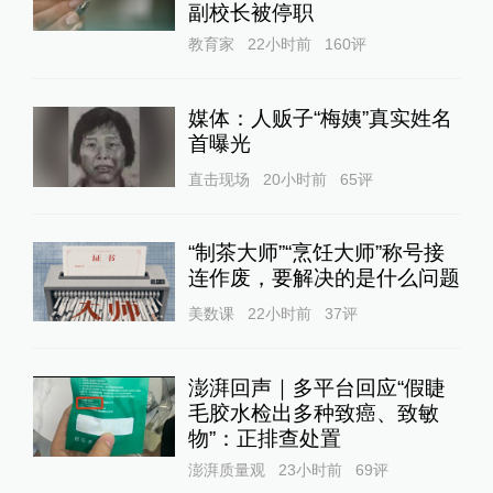
副校长被停职
教育家
22小时前
160
评
媒体：人贩子“梅姨”真实姓名
首曝光
直击现场
20小时前
65
评
“制茶大师”“烹饪大师”称号接
连作废，要解决的是什么问题
美数课
22小时前
37
评
澎湃回声｜多平台回应“假睫
毛胶水检出多种致癌、致敏
物”：正排查处置
澎湃质量观
23小时前
69
评