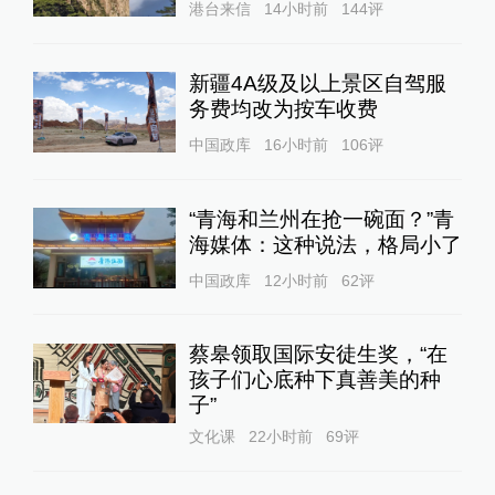
港台来信
14小时前
144
评
新疆4A级及以上景区自驾服
务费均改为按车收费
中国政库
16小时前
106
评
“青海和兰州在抢一碗面？”青
海媒体：这种说法，格局小了
中国政库
12小时前
62
评
蔡皋领取国际安徒生奖，“在
孩子们心底种下真善美的种
子”
文化课
22小时前
69
评