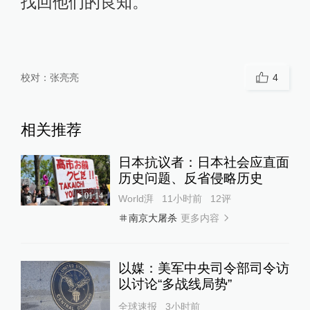
找回他们的良知。
校对：
张亮亮
4
相关推荐
日本抗议者：日本社会应直面
历史问题、反省侵略历史
01:14
World湃
11小时前
12
评
更多内容
南京大屠杀
以媒：美军中央司令部司令访
以讨论“多战线局势”
全球速报
3小时前