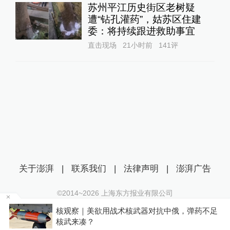
苏州平江历史街区老树疑
遭“钻孔灌药”，姑苏区住建
委：将持续跟进救助事宜
直击现场
21小时前
141
评
关于澎湃
|
联系我们
|
法律声明
|
澎湃广告
©2014~
2026
上海东方报业有限公司
沪ICP证：沪B2-20170116 | 沪ICP备14003370号
车
核观察｜美欲用战术核武器对抗中俄，弹药不足
互联网新闻信息服务许可证：31120170006
核武来凑？