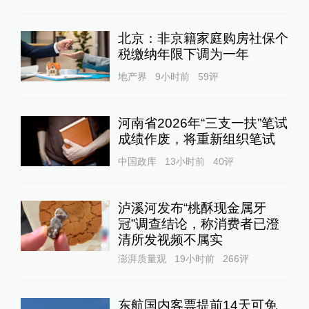
北京：非京籍家庭购房社保个
税缴纳年限下调为一年
地产界
9小时前
59
评
河南省2026年“三支一扶”笔试
成绩作废，将重新组织笔试
中国政库
13小时前
40
评
泸溪河发布“桃酥现金属牙
冠”调查结论，称消费者已澄
清所发视频不属实
澎湃质量观
19小时前
266
评
东航国内客票提前14天可免