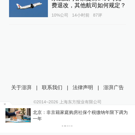
费退改，其他航司如何规定？
10%公司
14小时前
87
评
关于澎湃
|
联系我们
|
法律声明
|
澎湃广告
©2014~
2026
上海东方报业有限公司
沪ICP证：沪B2-20170116 | 沪ICP备14003370号
北京：非京籍家庭购房社保个税缴纳年限下调为
互联网新闻信息服务许可证：31120170006
一年
沪公网安备 31010602000299号