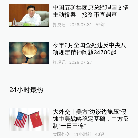
中国五矿集团原总经理国文清
主动投案，接受审查调查
打虎记
2026-07-31
59
评
今年6月全国查处违反中央八
项规定精神问题34700起
打虎记
2026-07-27
24小时最热
大外交｜美方“边谈边施压”侵
蚀中美战略稳定基础，中方反
制“一日三连”
大国外交
11小时前
40
评