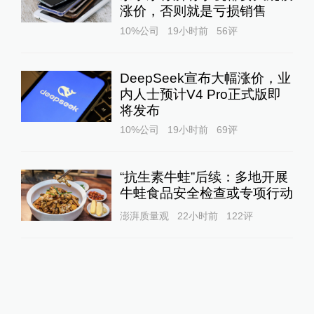
涨价，否则就是亏损销售
10%公司
19小时前
56
评
DeepSeek宣布大幅涨价，业
内人士预计V4 Pro正式版即
将发布
10%公司
19小时前
69
评
“抗生素牛蛙”后续：多地开展
牛蛙食品安全检查或专项行动
澎湃质量观
22小时前
122
评