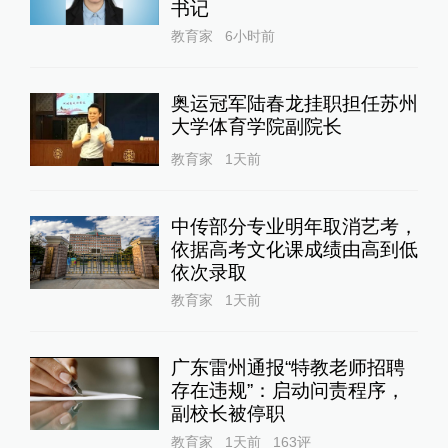
书记
教育家
6小时前
奥运冠军陆春龙挂职担任苏州
大学体育学院副院长
教育家
1天前
中传部分专业明年取消艺考，
依据高考文化课成绩由高到低
依次录取
教育家
1天前
广东雷州通报“特教老师招聘
存在违规”：启动问责程序，
副校长被停职
教育家
1天前
163
评