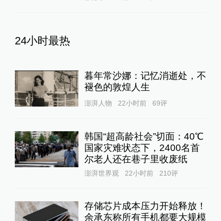
24小时最热
暮年常沙娜：记忆消逝处，不
褪色的敦煌人生
澎湃人物
22小时前
69
评
韩国“超高龄社会”切面：40℃
国家灾难状态下，2400名首
尔老人还在巷子里收废纸
澎湃世界观
22小时前
210
评
存储芯片成本压力开始释放！
余承东称所有手机都要大规模