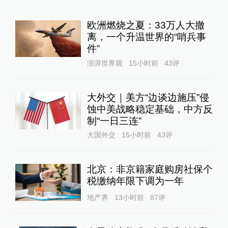
欧洲燃烧之夏：33万人大撤
离，一个升温世界的“哨兵事
件”
澎湃世界观
15小时前
43
评
大外交｜美方“边谈边施压”侵
蚀中美战略稳定基础，中方反
制“一日三连”
大国外交
15小时前
43
评
北京：非京籍家庭购房社保个
税缴纳年限下调为一年
地产界
13小时前
87
评