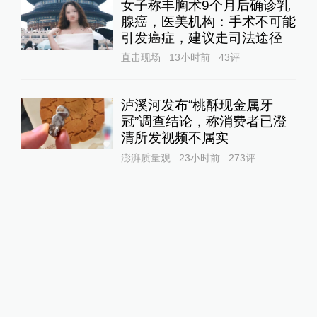
女子称丰胸术9个月后确诊乳
腺癌，医美机构：手术不可能
引发癌症，建议走司法途径
直击现场
13小时前
43
评
泸溪河发布“桃酥现金属牙
冠”调查结论，称消费者已澄
清所发视频不属实
澎湃质量观
23小时前
273
评