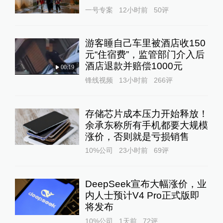
一号专案
12小时前
50
评
游客睡自己车里被酒店收150
元“住宿费”，监管部门介入后
酒店退款并赔偿1000元
00:19
锋线视频
13小时前
266
评
存储芯片成本压力开始释放！
余承东称所有手机都要大规模
涨价，否则就是亏损销售
10%公司
23小时前
69
评
DeepSeek宣布大幅涨价，业
内人士预计V4 Pro正式版即
将发布
10%公司
1天前
72
评