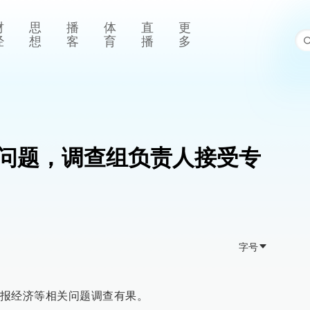
财
思
播
体
直
更
经
想
客
育
播
多
问题，调查组负责人接受专
字号
报经济等相关问题调查有果。