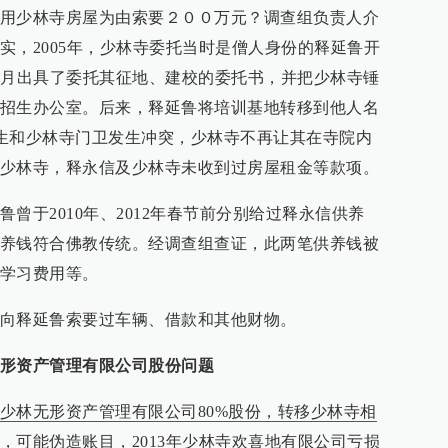
用少林寺房屋为由索要２００万元？调查组负责人介
实，2005年，少林寺委托当时是僧人身份的释延鲁开
1月出具了委托其征地、建校的委托书，并把少林寺锤
招生办公室。后来，释延鲁将培训基地转移到他人名
地学生和少林寺门卫发生冲突，少林寺不再让其在寺院内
少林寺，释永信及少林寺未收到过房屋租金等款项。
曾于2010年、2012年春节前分别给过释永信供养
养钱符合佛教传统。经调查组查证，此两笔供养钱被
学习费用等。
向释延鲁索要过车辆、借款和其他财物。
形资产管理有限公司股份问题
少林无形资产管理有限公司80%股份，转移少林寺相
，可能伪造账目，2013年少林寺欢喜地有限公司亏损