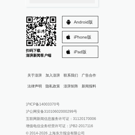
Android版
iPhone版
扫码下载
iPad版
澎湃新闻客户端
关于澎湃
加入澎湃
联系我们
广告合作
法律声明
隐私政策
澎湃矩阵
新闻报料
报料热线: 021-962866
澎湃新闻微博
沪ICP备14003370号
报料邮箱: news@thepaper.cn
澎湃新闻公众号
沪公网安备31010602000299号
澎湃新闻抖音号
互联网新闻信息服务许可证：31120170006
派生万物开放平台
增值电信业务经营许可证：沪B2-2017116
© 2014-
2026
上海东方报业有限公司
IP SHANGHAI