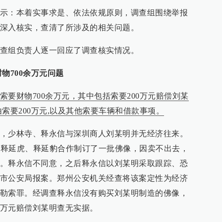
示：本着实事求是、依法依规原则，调查组围绕举报
深入核实，查清了所涉及的相关问题。
查组负责人逐一回应了调查核实情况。
物700余万元问题
要财物700余万元，其中包括索要200万元赔偿刘某
索要200万元,以及其他索要车辆和借款事项。
，少林寺、释永信与深圳商人刘某明并无经济往来。
徒弟释延虎、释延豹合作制订了一批佛像，因卖不出去，
。释永信不同意，之后释永信以刘某明采取跟踪、恐
市公安局报案。郑州公安机关经查将该案定性为经济
勒索罪。经调查释永信没有购买刘某明制造的佛像，
万元赔偿刘某明查无实据。