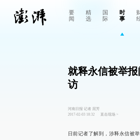
要
精
国
时
闻
选
际
事
就释永信被举报
访
河南日报 记者 屈芳
2017-02-03 18:32
直击现场
>
日前记者了解到，涉释永信被举