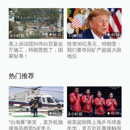
00:34
00:14
6小时前
7小时前
美上诉法院叫停白宫宴会
投资30亿美元，特朗普：
厅施工，特朗普怒了：国
我们要夺回矿产超级大国
家耻辱！
地位
热门推荐
00:22
01:29
2小时前
2小时前
“白海豚”将至 ，直升机驰
侯英超助阵上海乒乓球嘉
援海岛救助5岁患儿
年华，直言近距离接触国