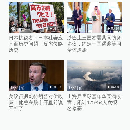
01:14
00:10
4分钟前
1小时前
日本抗议者：日本社会应
沙巴土三国签署共同防务
直面历史问题、反省侵略
协议，约定一国遇袭等同
历史
全体遭袭
01:19
04:00
1小时前
1小时前
美议员讽刺特朗普对伊政
上海乒乓球嘉年华圆满收
策：他总在股市开盘前说
官，累计125854人次报
不打了
名参赛