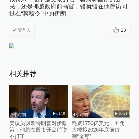
民，还是挪威政府前高官，错就错在他曾访问
过在“禁穆令”中的伊朗。
@所有人
23
相关推荐
01:19
00:21
1小时前
4小时前
美议员讽刺特朗普对伊政
耗资1750亿美元，五角
策：他总在股市开盘前说
大楼拟2026年底前首
不打了
测“金穹”