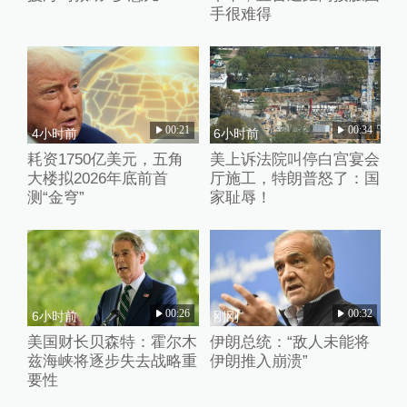
手很难得
00:21
00:34
4小时前
6小时前
耗资1750亿美元，五角
美上诉法院叫停白宫宴会
大楼拟2026年底前首
厅施工，特朗普怒了：国
测“金穹”
家耻辱！
00:26
00:32
6小时前
刚刚
美国财长贝森特：霍尔木
伊朗总统：“敌人未能将
兹海峡将逐步失去战略重
伊朗推入崩溃”
要性